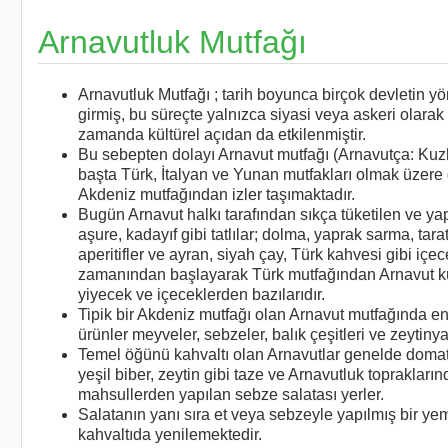
Arnavutluk Mutfağı
Arnavutluk Mutfağı ; tarih boyunca birçok devletin yö
girmiş, bu süreçte yalnızca siyasi veya askeri olarak 
zamanda kültürel açıdan da etkilenmiştir.
Bu sebepten dolayı Arnavut mutfağı (Arnavutça: Kuz
başta Türk, İtalyan ve Yunan mutfakları olmak üzere g
Akdeniz mutfağından izler taşımaktadır.
Bugün Arnavut halkı tarafından sıkça tüketilen ve ya
aşure, kadayıf gibi tatlılar; dolma, yaprak sarma, tarat
aperitifler ve ayran, siyah çay, Türk kahvesi gibi içe
zamanından başlayarak Türk mutfağından Arnavut k
yiyecek ve içeceklerden bazılarıdır.
Tipik bir Akdeniz mutfağı olan Arnavut mutfağında en
ürünler meyveler, sebzeler, balık çeşitleri ve zeytinya
Temel öğünü kahvaltı olan Arnavutlar genelde domate
yeşil biber, zeytin gibi taze ve Arnavutluk toprakları
mahsullerden yapılan sebze salatası yerler.
Salatanın yanı sıra et veya sebzeyle yapılmış bir y
kahvaltıda yenilemektedir.