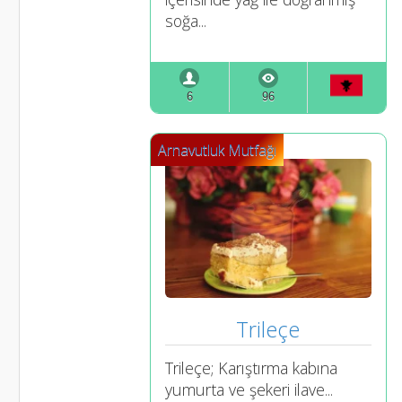
soğa...
6
96
Arnavutluk Mutfağı
Trileçe
Trileçe; Karıştırma kabına
yumurta ve şekeri ilave...