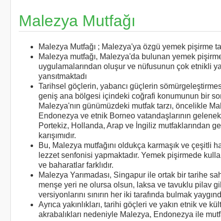
Malezya Mutfağı
Malezya Mutfağı ; Malezya'ya özgü yemek pişirme tar
Malezya mutfağı, Malezya'da bulunan yemek pişirme
uygulamalarından oluşur ve nüfusunun çok etnikli ya
yansıtmaktadı
Tarihsel göçlerin, yabancı güçlerin sömürgeleştirme
geniş ana bölgesi içindeki coğrafi konumunun bir so
Malezya'nın günümüzdeki mutfak tarzı, öncelikle Mala
Endonezya ve etnik Borneo vatandaşlarının gelenekle
Portekiz, Hollanda, Arap ve İngiliz mutfaklarından gel
karışımıdır.
Bu, Malezya mutfağını oldukça karmaşık ve çeşitli ha
lezzet senfonisi yapmaktadır. Yemek pişirmede kulla
ve baharatlar farklıdır.
Malezya Yarımadası, Singapur ile ortak bir tarihe s
menşe yeri ne olursa olsun, laksa ve tavuklu pilav g
versiyonlarını sınırın her iki tarafında bulmak yaygınd
Ayrıca yakınlıkları, tarihi göçleri ve yakın etnik ve kül
akrabalıkları nedeniyle Malezya, Endonezya ile mutf