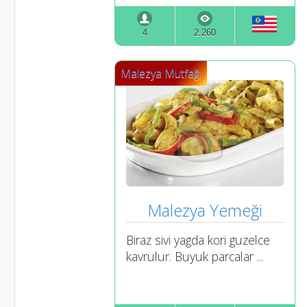
4
2.260
Malezya Mutfağı
Malezya Yemeği
Biraz sivi yagda kori guzelce
kavrulur. Buyuk parcalar ...