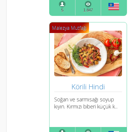
5
1.847
Malezya Mutfağı
Körili Hindi
Soğan ve sarmısağı soyup
kıyın. Kırmızı biberi küçük k...