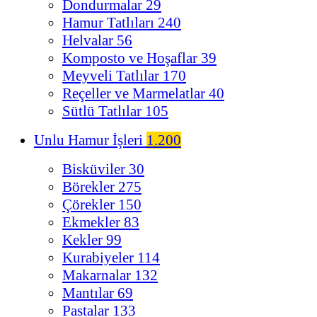
Dondurmalar
29
Hamur Tatlıları
240
Helvalar
56
Komposto ve Hoşaflar
39
Meyveli Tatlılar
170
Reçeller ve Marmelatlar
40
Sütlü Tatlılar
105
Unlu Hamur İşleri
1.200
Bisküviler
30
Börekler
275
Çörekler
150
Ekmekler
83
Kekler
99
Kurabiyeler
114
Makarnalar
132
Mantılar
69
Pastalar
133