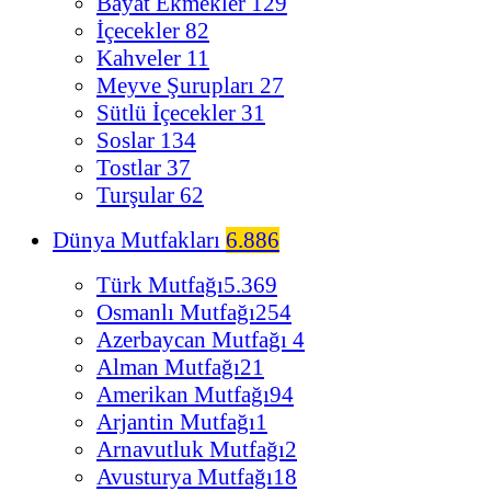
Bayat Ekmekler
129
İçecekler
82
Kahveler
11
Meyve Şurupları
27
Sütlü İçecekler
31
Soslar
134
Tostlar
37
Turşular
62
Dünya Mutfakları
6.886
Türk Mutfağı
5.369
Osmanlı Mutfağı
254
Azerbaycan Mutfağı
4
Alman Mutfağı
21
Amerikan Mutfağı
94
Arjantin Mutfağı
1
Arnavutluk Mutfağı
2
Avusturya Mutfağı
18