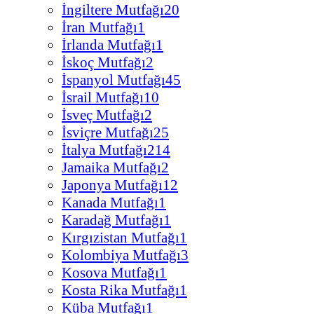
İngiltere Mutfağı
20
İran Mutfağı
1
İrlanda Mutfağı
1
İskoç Mutfağı
2
İspanyol Mutfağı
45
İsrail Mutfağı
10
İsveç Mutfağı
2
İsviçre Mutfağı
25
İtalya Mutfağı
214
Jamaika Mutfağı
2
Japonya Mutfağı
12
Kanada Mutfağı
1
Karadağ Mutfağı
1
Kırgızistan Mutfağı
1
Kolombiya Mutfağı
3
Kosova Mutfağı
1
Kosta Rika Mutfağı
1
Küba Mutfağı
1