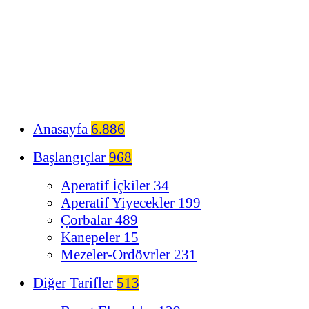
Anasayfa
6.886
Başlangıçlar
968
Aperatif İçkiler
34
Aperatif Yiyecekler
199
Çorbalar
489
Kanepeler
15
Mezeler-Ordövrler
231
Diğer Tarifler
513