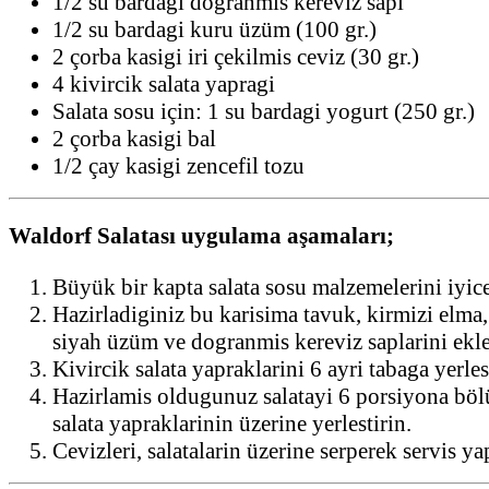
1/2 su bardagi dogranmis kereviz sapi
1/2 su bardagi kuru üzüm (100 gr.)
2 çorba kasigi iri çekilmis ceviz (30 gr.)
4 kivircik salata yapragi
Salata sosu için: 1 su bardagi yogurt (250 gr.)
2 çorba kasigi bal
1/2 çay kasigi zencefil tozu
Waldorf Salatası uygulama aşamaları;
Büyük bir kapta salata sosu malzemelerini iyice 
Hazirladiginiz bu karisima tavuk, kirmizi elma
siyah üzüm ve dogranmis kereviz saplarini ekl
Kivircik salata yapraklarini 6 ayri tabaga yerles
Hazirlamis oldugunuz salatayi 6 porsiyona böl
salata yapraklarinin üzerine yerlestirin.
Cevizleri, salatalarin üzerine serperek servis ya