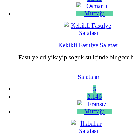
Kekikli Fasulye Salatası
Fasulyeleri yikayip soguk su içinde bir gece be
Salatalar
5
2.146