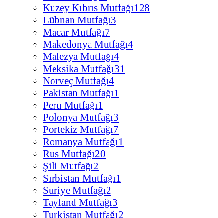
Kuzey Kıbrıs Mutfağı
128
Lübnan Mutfağı
3
Macar Mutfağı
7
Makedonya Mutfağı
4
Malezya Mutfağı
4
Meksika Mutfağı
31
Norveç Mutfağı
4
Pakistan Mutfağı
1
Peru Mutfağı
1
Polonya Mutfağı
3
Portekiz Mutfağı
7
Romanya Mutfağı
1
Rus Mutfağı
20
Şili Mutfağı
2
Sırbistan Mutfağı
1
Suriye Mutfağı
2
Tayland Mutfağı
3
Turkistan Mutfağı
2