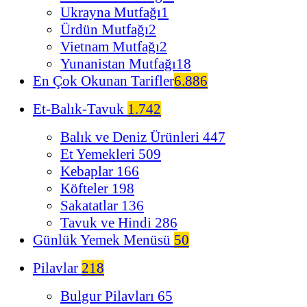
Ukrayna Mutfağı
1
Ürdün Mutfağı
2
Vietnam Mutfağı
2
Yunanistan Mutfağı
18
En Çok Okunan Tarifler
6.886
Et-Balık-Tavuk
1.742
Balık ve Deniz Ürünleri
447
Et Yemekleri
509
Kebaplar
166
Köfteler
198
Sakatatlar
136
Tavuk ve Hindi
286
Günlük Yemek Menüsü
50
Pilavlar
218
Bulgur Pilavları
65