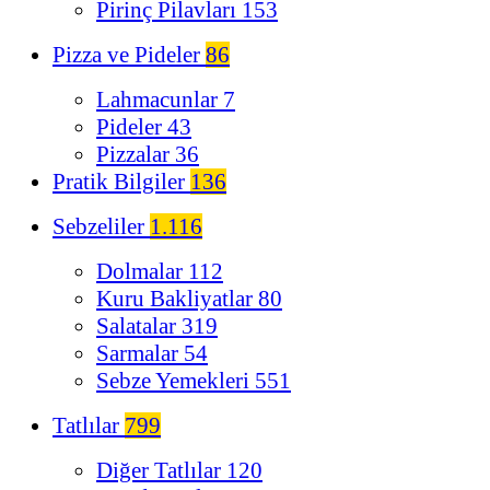
Pirinç Pilavları
153
Pizza ve Pideler
86
Lahmacunlar
7
Pideler
43
Pizzalar
36
Pratik Bilgiler
136
Sebzeliler
1.116
Dolmalar
112
Kuru Bakliyatlar
80
Salatalar
319
Sarmalar
54
Sebze Yemekleri
551
Tatlılar
799
Diğer Tatlılar
120