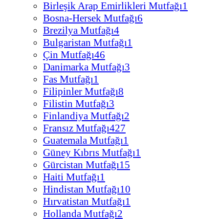
Birleşik Arap Emirlikleri Mutfağı
1
Bosna-Hersek Mutfağı
6
Brezilya Mutfağı
4
Bulgaristan Mutfağı
1
Çin Mutfağı
46
Danimarka Mutfağı
3
Fas Mutfağı
1
Filipinler Mutfağı
8
Filistin Mutfağı
3
Finlandiya Mutfağı
2
Fransız Mutfağı
427
Guatemala Mutfağı
1
Güney Kıbrıs Mutfağı
1
Gürcistan Mutfağı
15
Haiti Mutfağı
1
Hindistan Mutfağı
10
Hırvatistan Mutfağı
1
Hollanda Mutfağı
2