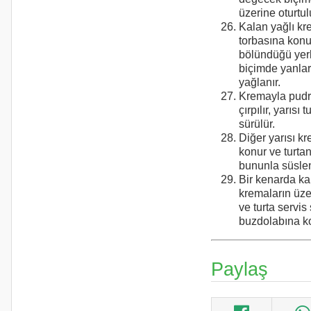
üzerine oturtul
Kalan yağlı kr
torbasına konur
bölündüğü yerl
biçimde yanlar
yağlanır.
Kremayla pudra
çırpılır, yarısı 
sürülür.
Diğer yarısı k
konur ve turtan
bununla süslen
Bir kenarda kal
kremaların üzeri
ve turta servis
buzdolabına k
Paylaş