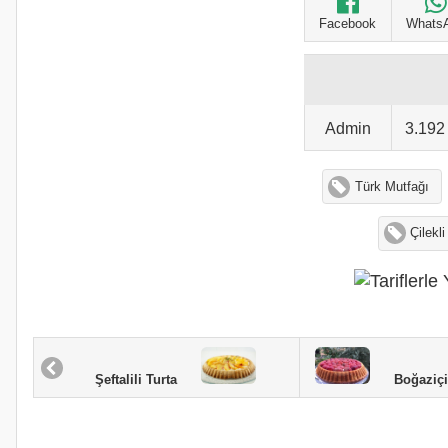
Facebook
Whats
Admin
3.19
Türk Mutfağı
Çilekli
Boğaziçi Ç
Şeftalili Turta