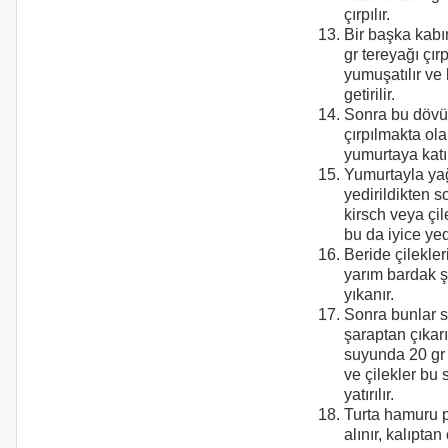
çırpılır.
Bir başka kabı
gr tereyağı çır
yumuşatılır v
getirilir.
Sonra bu dövü
çırpılmakta ola
yumurtaya katıl
Yumurtayla yağ
yedirildikten s
kirsch veya çile
bu da iyice yedi
Beride çilekleri
yarım bardak ş
yıkanır.
Sonra bunlar 
şaraptan çıkarıl
suyunda 20 gr t
ve çilekler bu 
yatırılır.
Turta hamuru p
alınır, kalıptan 