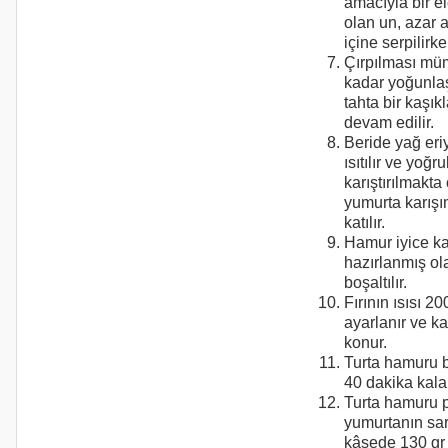
amacıyla bir 
olan un, azar 
içine serpilirke
Çırpılması m
kadar yoğunlaş
tahta bir kaşık
devam edilir.
Beride yağ eri
ısıtılır ve yoğr
karıştırılmakta
yumurta karışı
katılır.
Hamur iyice k
hazırlanmış ola
boşaltılır.
Fırının ısısı 2
ayarlanır ve kal
konur.
Turta hamuru b
40 dakika kalar
Turta hamuru p
yumurtanın sarı
kâsede 130 gr 