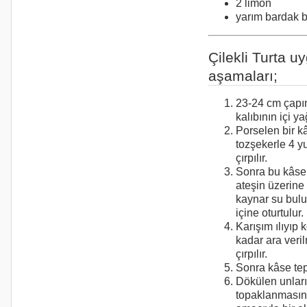
2 limon
yarım bardak 
Çilekli Turta 
aşamaları;
23-24 cm çapın
kalıbının içi ya
Porselen bir k
tozşekerle 4 y
çırpılır.
Sonra bu kâse ç
ateşin üzerine
kaynar su bulu
içine oturtulur.
Karışım ılıyıp
kadar ara veri
çırpılır.
Sonra kâse teps
Dökülen unlar
topaklanmasın