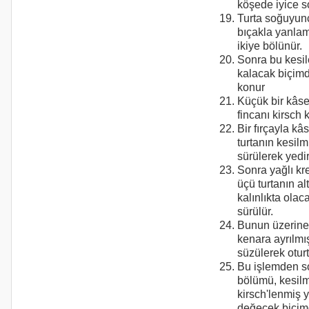
köşede iyice s
Turta soğuyunc
bıçakla yanla
ikiye bölünür.
Sonra bu kesile
kalacak biçim
konur
Küçük bir kâs
fincanı kirsch 
Bir fırçayla kâ
turtanın kesilm
sürülerek yediri
Sonra yağlı kr
üçü turtanın a
kalınlıkta olac
sürülür.
Bunun üzerine 
kenara ayrılmış
süzülerek oturt
Bu işlemden so
bölümü, kesilm
kirsch'lenmiş y
değecek biçim