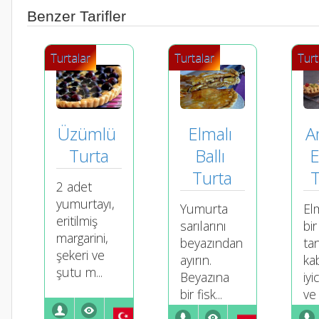
Benzer Tarifler
Turtalar
Turtalar
Turt
Elmalı 
A
Üzümlü 
Ballı 
E
Turta
Turta
T
2 adet
yumurtayı,
Yumurta
El
eritilmiş
sarılarını
bir
margarini,
beyazından
ta
şekeri ve
ayırın.
ka
şutu m...
Beyazına
iyi
bir fisk...
ve