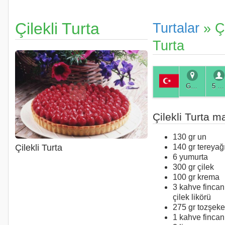
Çilekli Turta
Turtalar
» Çi
Turta
Genel
5 Kişilik
Çilekli Turta m
130 gr un
140 gr tereyağ
Çilekli Turta
6 yumurta
300 gr çilek
100 gr krema
3 kahve fincan
çilek likörü
275 gr tozşeke
1 kahve fincan