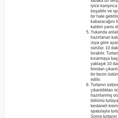
tabaka un serp
iyice karışınca
boşaltılır ve s
bir hale getirili
kabaracağını 
kalıbın yarısı d
Yukarıda anlatı
hazırlanan kal
ısıya göre ayar
sürülür. 10 dak
bırakılır. Turta
kızarmaya başl
yaklaşık 10 da
fırından çıkarıl
bir bezin üstü
edilir.
Turtanın üstün
çıkarıldıktan 
hazırlanmış ol
bölümü turtaya
kestaneli krema
spatulayla turt
Sonra turtanın