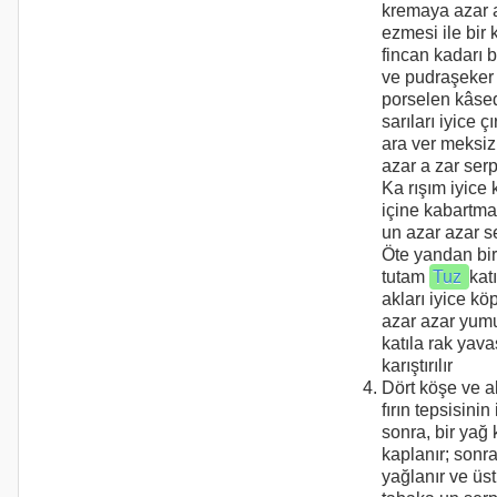
kremaya azar 
ezmesi ile bir 
fincan kadarı bi
ve pudraşeker k
porselen kâse
sarıları iyice ç
ara ver meksiz
azar a zar serpi
Ka rışım iyice 
içine kabartma 
un azar azar ser
Öte yandan bir
tutam
Tuz
kat
akları iyice kö
azar azar yumu
katıla rak yav
karıştırılır
Dört köşe ve al
fırın tepsisinin
sonra, bir yağ 
kaplanır; sonra
yağlanır ve üst