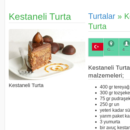
Kestaneli Turta
Turtalar
» K
Turta
Genel
4 Kişilik
Kestaneli Turta
malzemeleri;
Kestaneli Turta
400 gr tereyağ
300 gr tozşeke
75 gr pudraşe
250 gr un
yeteri kadar sü
yarım paket ka
3 yumurta
bir avuç kesta