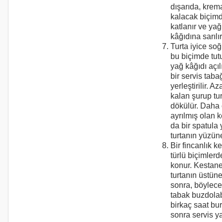
dışarıda, krem
kalacak biçimde
katlanır ve yağ
kâğıdına sarılır
Turta iyice so
bu biçimde tut
yağ kâğıdı açılı
bir servis taba
yerleştirilir. A
kalan şurup tu
dökülür. Daha 
ayrılmış olan 
da bir spatula 
turtanın yüzüne
Bir fincanlık 
türlü biçimlerd
konur. Kestane
turtanın üstüne
sonra, böylece
tabak buzdola
birkaç saat bur
sonra servis yap