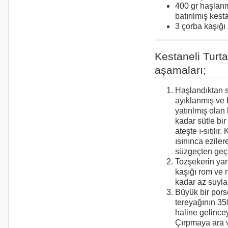
400 gr haşlan
batırılmış kest
3 çorba kaşığı
Kestaneli Turt
aşamaları;
Haşlandıktan s
ayıklanmış ve 
yatırılmış olan
kadar sütle bi
ateşte ı-sıtılır
ısınınca eziler
süzgeçten geçir
Tozşekerin yarı
kaşığı rom ve
kadar az suyla e
Büyük bir por
tereyağının 3
haline gelincey
Çırpmaya ara 