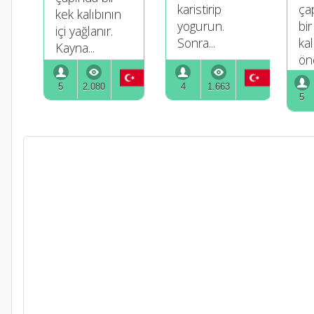
karistirip
ça
kek kalıbının
yogurun.
bir
içi yağlanır.
Sonra...
kal
Kayna...
önc
5
2.080
4
1.663
5