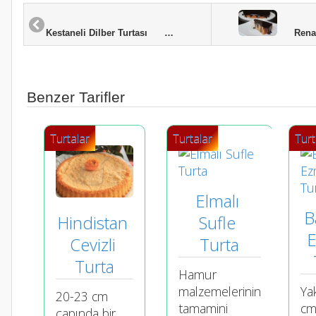
Renata
Kestaneli Dilber Turtası
Benzer Tarifler
Turtalar
Turtalar
Turt
Elmalı 
B
Hindistan 
Sufle 
E
Cevizli 
Turta
Turta
Hamur
malzemelerinin
Ya
20-23 cm
tamamini
c
çapında bir