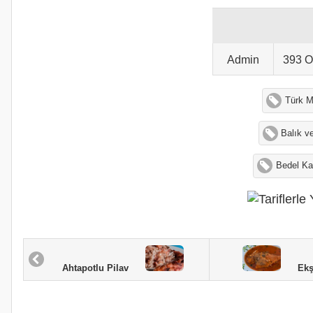
Admin
393 
Türk M
Balık v
Bedel Ka
Ekşil
Ahtapotlu Pilav