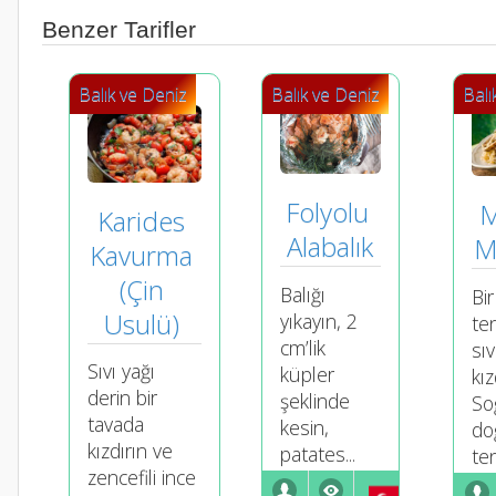
Benzer Tarifler
Balık ve Deniz
Balık ve Deniz
Balı
Folyolu 
M
Karides 
Alabalık
M
Kavurma 
(Çin 
Balığı
Bir
Usulü) 
yıkayın, 2
te
cm’lik
sıv
Sıvı yağı
küpler
kız
derin bir
şeklinde
So
tavada
kesin,
do
kızdırın ve
patates...
ten
zencefili ince