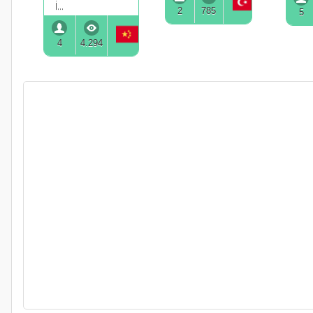
i...
2
785
5
4
4.294