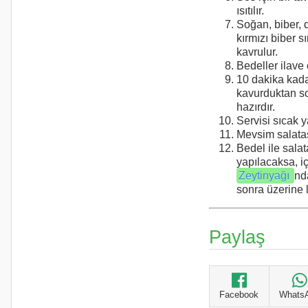
ısıtılır.
Soğan, biber, 
kırmızı biber s
kavrulur.
Bedeller ilave e
10 dakika kad
kavurduktan s
hazırdır.
Servisi sıcak ya
Mevsim salatası
Bedel ile sala
yapılacaksa, iç
Zeytinyağı
nd
sonra üzerine l
Paylaş
Facebook
Whats