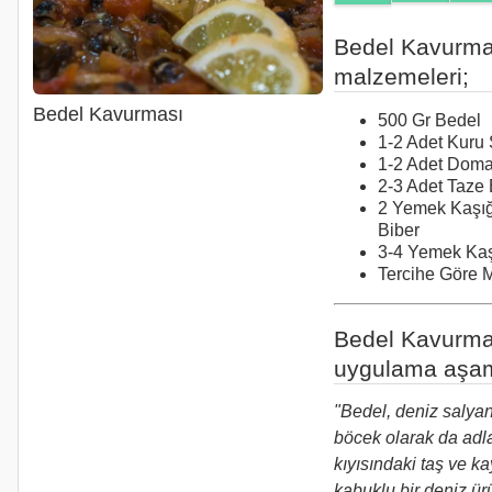
Bedel Kavurma
malzemeleri;
Bedel Kavurması
500 Gr Bedel
1-2 Adet Kuru
1-2 Adet Doma
2-3 Adet Taze 
2 Yemek Kaşığı
Biber
3-4 Yemek Ka
Tercihe Göre
Bedel Kavurma
uygulama aşam
"Bedel, deniz salya
böcek olarak da adla
kıyısındaki taş ve k
kabuklu bir deniz ü