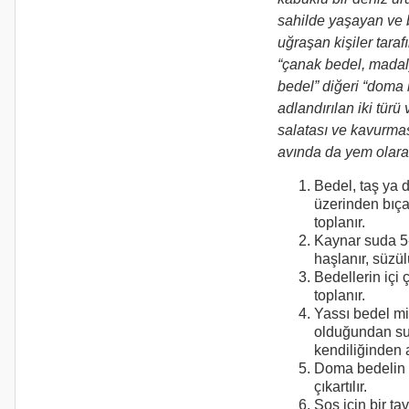
sahilde yaşayan ve b
uğraşan kişiler tarafı
“çanak bedel, madal
bedel” diğeri “doma 
adlandırılan iki türü 
salatası ve kavurması
avında da yem olarak 
Bedel, taş ya 
üzerinden bıça
toplanır.
Kaynar suda 5
haşlanır, süzül
Bedellerin içi ç
toplanır.
Yassı bedel mi
olduğundan s
kendiliğinden açı
Doma bedelin i
çıkartılır.
Sos için bir t