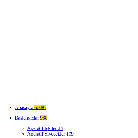
Anasayfa
6.886
Başlangıçlar
968
Aperatif İçkiler
34
Aperatif Yiyecekler
199