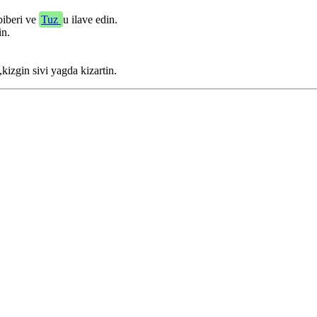
biberi ve
Tuz
u ilave edin.
in.
kizgin sivi yagda kizartin.