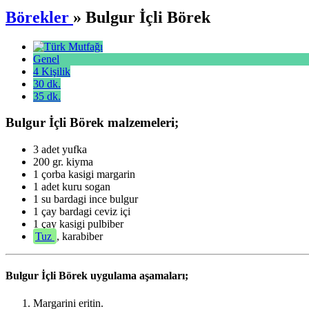
Börekler
» Bulgur İçli Börek
Genel
4 Kişilik
30 dk.
35 dk.
Bulgur İçli Börek malzemeleri;
3 adet yufka
200 gr. kiyma
1 çorba kasigi margarin
1 adet kuru sogan
1 su bardagi ince bulgur
1 çay bardagi ceviz içi
1 çay kasigi pulbiber
Tuz
, karabiber
Bulgur İçli Börek uygulama aşamaları;
Margarini eritin.