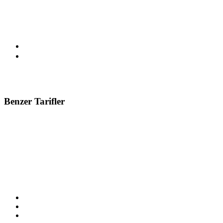
1.846 Okunma
21-07-2009
Benzer Tarifler