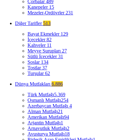
Çorbalar
489
Kanepeler
15
Mezeler-Ordövrler
231
Diğer Tarifler
513
Bayat Ekmekler
129
İçecekler
82
Kahveler
11
Meyve Şurupları
27
Sütlü İçecekler
31
Soslar
134
Tostlar
37
Turşular
62
Dünya Mutfakları
6.886
Türk Mutfağı
5.369
Osmanlı Mutfağı
254
Azerbaycan Mutfağı
4
Alman Mutfağı
21
Amerikan Mutfağı
94
Arjantin Mutfağı
1
Arnavutluk Mutfağı
2
Avusturya Mutfağı
18
Birleşik Arap Emirlikleri Mutfağı
1