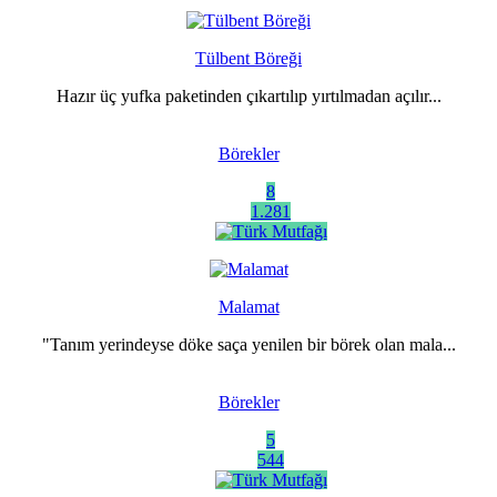
Tülbent Böreği
Hazır üç yufka paketinden çıkartılıp yırtılmadan açılır...
Börekler
8
1.281
Malamat
"Tanım yerindeyse döke saça yenilen bir börek olan mala...
Börekler
5
544