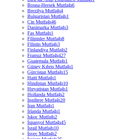
Bosna-Hersek Mutfağı
6
Brezilya Mutfağı
4
Bulgaristan Mutfağı
1
Çin Mutfağı
46
Danimarka Mutfağı
3
Fas Mutfağı
1
Filipinler Mutfağı
8
Filistin Mutfağı
3
Finlandiya Mutfağı
2
Fransız Mutfağı
427
Guatemala Mutfağı
1
Güney Kıbrıs Mutfağı
1
Gürcistan Mutfağı
15
Haiti Mutfağı
1
Hindistan Mutfağı
10
Hırvatistan Mutfağı
1
Hollanda Mutfağı
2
İngiltere Mutfağı
20
İran Mutfağı
1
İrlanda Mutfağı
1
İskoç Mutfağı
2
İspanyol Mutfağı
45
İsrail Mutfağı
10
İsveç Mutfağı
2