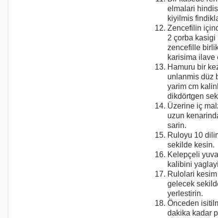
elmalari hindis
kiyilmis findikla
Zencefilin için
2 çorba kasigi 
zencefille birli
karisima ilave 
Hamuru bir ke
unlanmis düz 
yarim cm kalin
dikdörtgen sek
Üzerine iç mal
uzun kenarinda
sarin.
Ruloyu 10 dili
sekilde kesin.
Kelepçeli yuva
kalibini yaglay
Rulolari kesim 
gelecek sekild
yerlestirin.
Önceden isitilm
dakika kadar pi