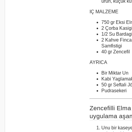
ürün, küçük ku
IÇ MALZEME
750 gr Eksi E
2 Çorba Kasig
1/2 Su Bardagi
2 Kahve Fincan
Samfistigi
40 gr Zencefil
AYRICA
Bir Miktar Un
Kabi Yaglamak
50 gr Seftali J
Pudrasekeri
Zencefilli Elma
uygulama aşam
Unu bir kaseye 