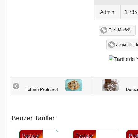
Admin
1.73
Türk Mutfağı
Zencefilli E
Donizett
Tahinli Profiterol
Benzer Tarifler
Pastalar
Pastalar
Past