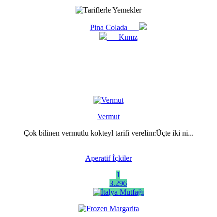
Pina Colada
Kımız
Vermut
Çok bilinen vermutlu kokteyl tarifi verelim:Üçte iki ni...
Aperatif İçkiler
1
3.296