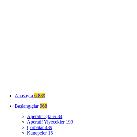
Anasayfa
6.889
Başlangıçlar
968
Aperatif İçkiler
34
Aperatif Yiyecekler
199
Çorbalar
489
Kanepeler
15