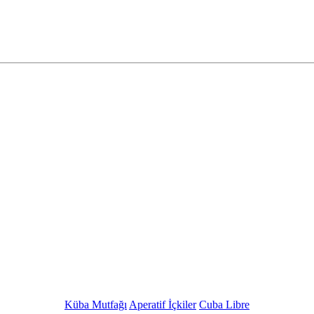
Küba Mutfağı
Aperatif İçkiler
Cuba Libre