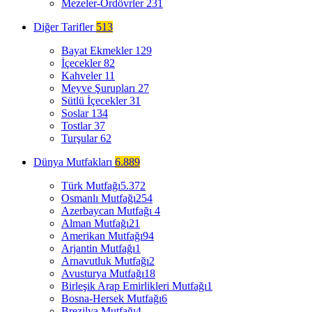
Mezeler-Ordövrler
231
Diğer Tarifler
513
Bayat Ekmekler
129
İçecekler
82
Kahveler
11
Meyve Şurupları
27
Sütlü İçecekler
31
Soslar
134
Tostlar
37
Turşular
62
Dünya Mutfakları
6.889
Türk Mutfağı
5.372
Osmanlı Mutfağı
254
Azerbaycan Mutfağı
4
Alman Mutfağı
21
Amerikan Mutfağı
94
Arjantin Mutfağı
1
Arnavutluk Mutfağı
2
Avusturya Mutfağı
18
Birleşik Arap Emirlikleri Mutfağı
1
Bosna-Hersek Mutfağı
6
Brezilya Mutfağı
4