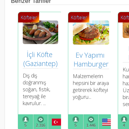
Benzer Tarifler
Köfteler
Köfteler
Köft
İçli Köfte 
Ev Yapımı 
(Gaziantep)
Hamburger
Ku
Diş diş
Malzemelerin
ha
doğranmış
hepsini bir araya
haz
soğan, fıstık,
getirerek köfteyi
Üz
tereyağ ile
yoğuru...
bi
kavrulur. ...
ser
5
2.316
5
1.446
4