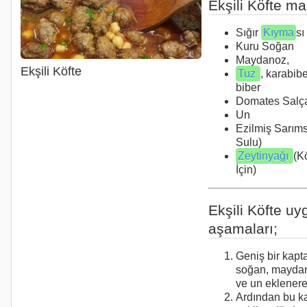
Ekşili Köfte ma
Sığır
Kıyma
sı
Kuru Soğan
Maydanoz,
Ekşili Köfte
Tuz
, karabibe
biber
Domates Salç
Un
Ezilmiş Sarım
Sulu)
Zeytinyağı
(K
İçin)
Ekşili Köfte u
aşamaları;
Geniş bir kapta
soğan, maydan
ve un eklenere
Ardından bu kar