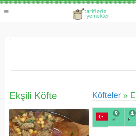
Ekşili Köfte
Köfteler
» Ek
Muğla
5 Kişilik