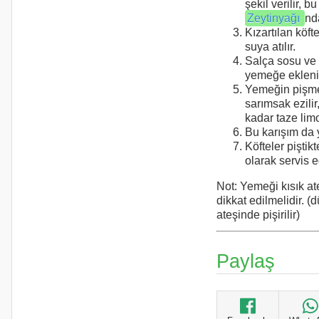
şekil verilir, bu
Zeytinyağı
nda
Kızartılan köft
suya atılır.
Salça sosu ve
yemeğe ekleni
Yemeğin pişme
sarımsak ezilir,
kadar taze lim
Bu karışım da 
Köfteler piştik
olarak servis ed
Not: Yemeği kısık a
dikkat edilmelidir. 
ateşinde pişirilir)
Paylaş