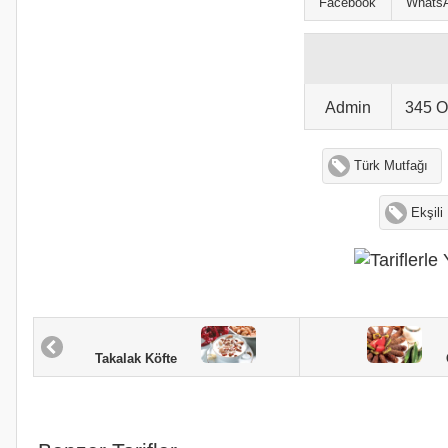
Facebook
Whats
Admin
345 
Türk Mutfağı
Ekşili
O
Takalak Köfte