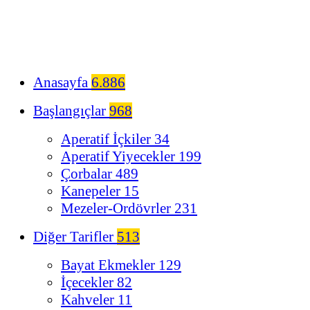
Anasayfa
6.886
Başlangıçlar
968
Aperatif İçkiler
34
Aperatif Yiyecekler
199
Çorbalar
489
Kanepeler
15
Mezeler-Ordövrler
231
Diğer Tarifler
513
Bayat Ekmekler
129
İçecekler
82
Kahveler
11