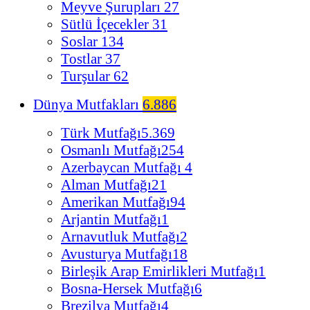
Meyve Şurupları
27
Sütlü İçecekler
31
Soslar
134
Tostlar
37
Turşular
62
Dünya Mutfakları
6.886
Türk Mutfağı
5.369
Osmanlı Mutfağı
254
Azerbaycan Mutfağı
4
Alman Mutfağı
21
Amerikan Mutfağı
94
Arjantin Mutfağı
1
Arnavutluk Mutfağı
2
Avusturya Mutfağı
18
Birleşik Arap Emirlikleri Mutfağı
1
Bosna-Hersek Mutfağı
6
Brezilya Mutfağı
4