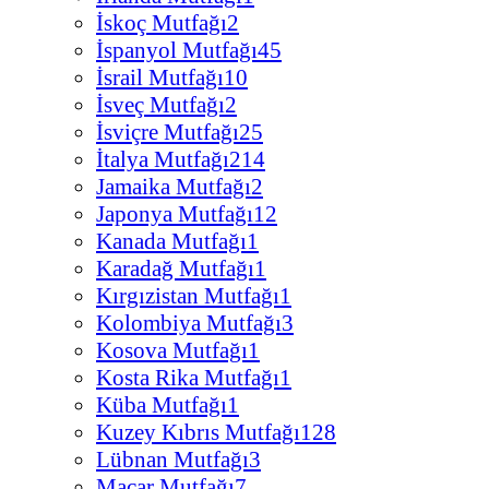
İskoç Mutfağı
2
İspanyol Mutfağı
45
İsrail Mutfağı
10
İsveç Mutfağı
2
İsviçre Mutfağı
25
İtalya Mutfağı
214
Jamaika Mutfağı
2
Japonya Mutfağı
12
Kanada Mutfağı
1
Karadağ Mutfağı
1
Kırgızistan Mutfağı
1
Kolombiya Mutfağı
3
Kosova Mutfağı
1
Kosta Rika Mutfağı
1
Küba Mutfağı
1
Kuzey Kıbrıs Mutfağı
128
Lübnan Mutfağı
3
Macar Mutfağı
7