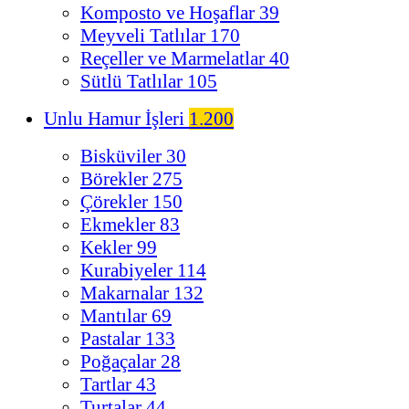
Komposto ve Hoşaflar
39
Meyveli Tatlılar
170
Reçeller ve Marmelatlar
40
Sütlü Tatlılar
105
Unlu Hamur İşleri
1.200
Bisküviler
30
Börekler
275
Çörekler
150
Ekmekler
83
Kekler
99
Kurabiyeler
114
Makarnalar
132
Mantılar
69
Pastalar
133
Poğaçalar
28
Tartlar
43
Turtalar
44