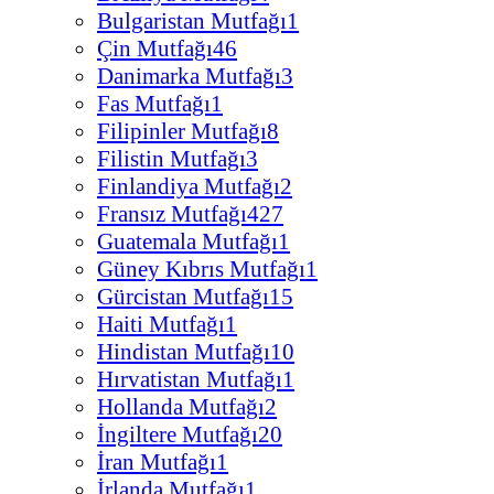
Bulgaristan Mutfağı
1
Çin Mutfağı
46
Danimarka Mutfağı
3
Fas Mutfağı
1
Filipinler Mutfağı
8
Filistin Mutfağı
3
Finlandiya Mutfağı
2
Fransız Mutfağı
427
Guatemala Mutfağı
1
Güney Kıbrıs Mutfağı
1
Gürcistan Mutfağı
15
Haiti Mutfağı
1
Hindistan Mutfağı
10
Hırvatistan Mutfağı
1
Hollanda Mutfağı
2
İngiltere Mutfağı
20
İran Mutfağı
1
İrlanda Mutfağı
1