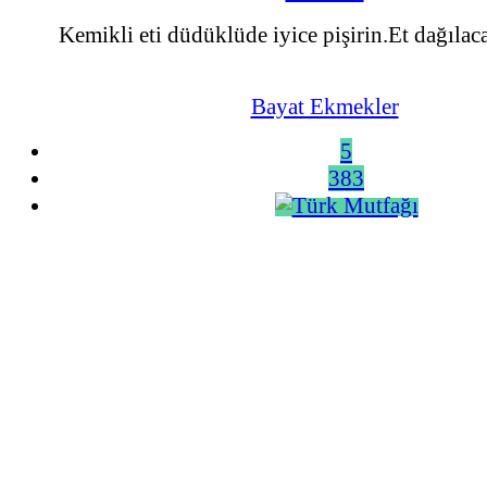
Kemikli eti düdüklüde iyice pişirin.Et dağılac
Bayat Ekmekler
5
383