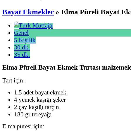
Bayat Ekmekler
» Elma Püreli Bayat Ek
Genel
5 Kişilik
30 dk.
35 dk.
Elma Püreli Bayat Ekmek Turtası malzemele
Tart için:
1,5 adet bayat ekmek
4 yemek kaşığı şeker
2 çay kaşığı tarçın
180 gr tereyağı
Elma püresi için: