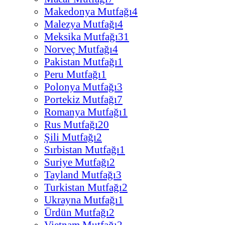
Makedonya Mutfağı
4
Malezya Mutfağı
4
Meksika Mutfağı
31
Norveç Mutfağı
4
Pakistan Mutfağı
1
Peru Mutfağı
1
Polonya Mutfağı
3
Portekiz Mutfağı
7
Romanya Mutfağı
1
Rus Mutfağı
20
Şili Mutfağı
2
Sırbistan Mutfağı
1
Suriye Mutfağı
2
Tayland Mutfağı
3
Turkistan Mutfağı
2
Ukrayna Mutfağı
1
Ürdün Mutfağı
2
Vietnam Mutfağı
2