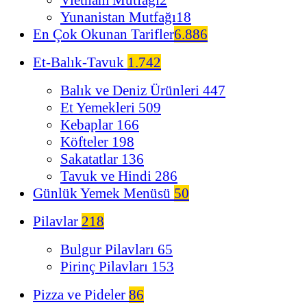
Yunanistan Mutfağı
18
En Çok Okunan Tarifler
6.886
Et-Balık-Tavuk
1.742
Balık ve Deniz Ürünleri
447
Et Yemekleri
509
Kebaplar
166
Köfteler
198
Sakatatlar
136
Tavuk ve Hindi
286
Günlük Yemek Menüsü
50
Pilavlar
218
Bulgur Pilavları
65
Pirinç Pilavları
153
Pizza ve Pideler
86