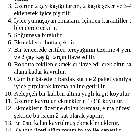
Üzerine 2 çay kaşığı tarçın, 2 kaşık şeker ve 3-
eklenerek iyice pişirilir.
İyice yumuşayan elmaların içinden karanfiller ç
blenderde çekilir.
Soğumaya bırakılır.
Ekmekler robotta çekilir.
Bir tencerede eritilen tereyağının üzerine 4 ye
ve 2 çay kaşığı tarçın ilave edilir.
Robotta çekilen ekmekler ilave edilerek altın sa
alana kadar kavrulur.
Cam bir kâsede 3 bardak süt ile 2 paket vanily
iyice çırpılarak krema haline getirilir.
Kelepçeli bir kalıbın altına yağlı kâğıt koyulur.
Üzerine kavrulan ekmeklerin 1/3’ü koyulur.
Ekmeklerin üzerine dolgu kreması, elma püres
şekilde bu işlem 2 kat olarak yapılır.
En üste kalan kavrulmuş ekmekler eklenir.
Kalıbın üzeri alüminyum folyo ile kapatılır.