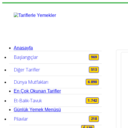
Anasayfa
Başlangıçlar
969
Diğer Tarifler
513
Dünya Mutfakları
6.890
En Çok Okunan Tarifler
Et-Balık-Tavuk
1.742
Günlük Yemek Menüsü
Pilavlar
218