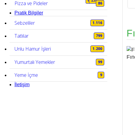
6.890
6.890
139
50
Pizza ve Pideler
86
Pratik Bilgiler
Sebzeliler
1.116
F
Tatlılar
799
Unlu Hamur İşleri
1.200
Fın
Yumurtalı Yemekler
99
Yeme İçme
9
İletişim