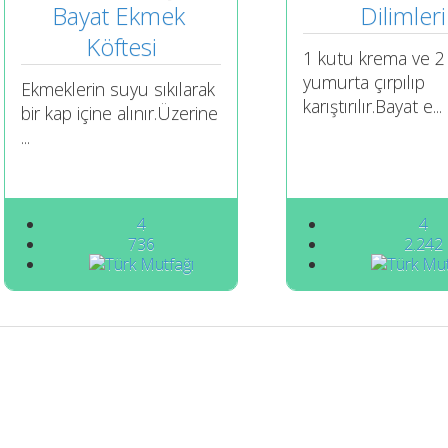
Bayat Ekmek 
Dilimleri
Köftesi
1 kutu krema ve 2
yumurta çırpılıp
Ekmeklerin suyu sıkılarak
karıştırılır.Bayat e...
bir kap içine alınır.Üzerine
...
4
4
736
2.242