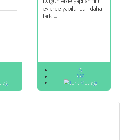
Düğünlerde yapılan tirit
evlerde yapılandan daha
farklı...
5
338