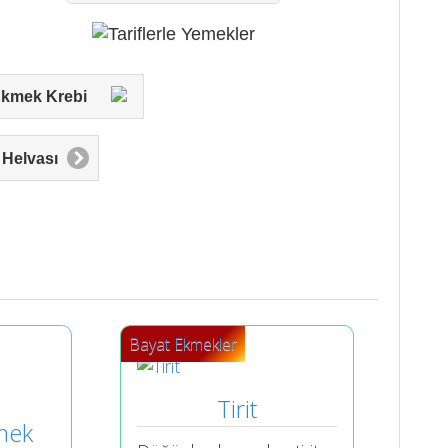
t Ekmek Krebi
Helvası
Bayat Ekmekler
Tirit
ek 