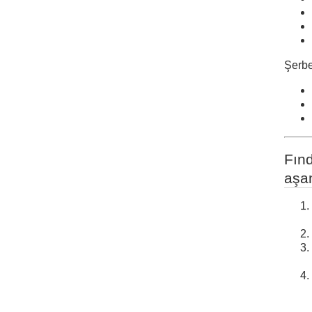
Şerbe
Fınd
aşa