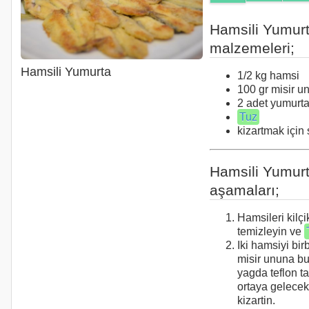
Hamsili Yumur
malzemeleri;
Hamsili Yumurta
1/2 kg hamsi
100 gr misir u
2 adet yumurt
Tuz
kizartmak için 
Hamsili Yumur
aşamaları;
Hamsileri kilçi
temizleyin ve
Iki hamsiyi bir
misir ununa bu
yagda teflon t
ortaya gelecek
kizartin.