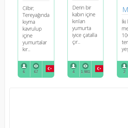
Derin bir
M
Cilbir;
kabın içine
Tereyağında
kırılan
İki 
kıyma
yumurta
me
kavrulup
iyice çatalla
10
içine
çır...
te
yumurtalar
yeşi
kır...
6
67
4
1.981
2