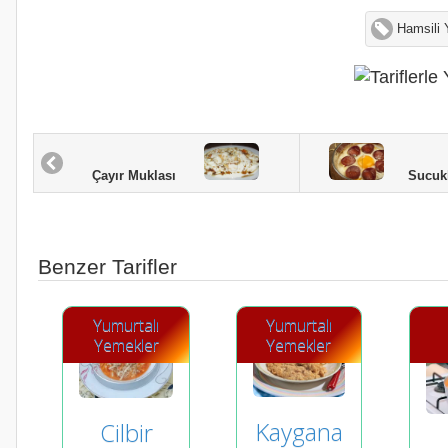
Hamsili 
Sucuklu
Çayır Muklası
Benzer Tarifler
Yumurtalı
Yumurtalı
Yemekler
Yemekler
Kaygana
Cilbir