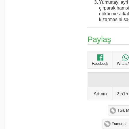
Yumurtayi ayri 
çirparak hamsi
dökün ve arkal
kizarmasini sa
Paylaş
Facebook
Whats
Admin
2.51
Türk M
Yumurtalı