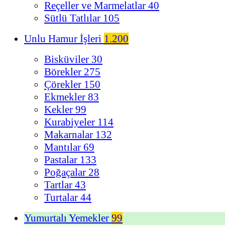
Reçeller ve Marmelatlar
40
Sütlü Tatlılar
105
Unlu Hamur İşleri
1.200
Bisküviler
30
Börekler
275
Çörekler
150
Ekmekler
83
Kekler
99
Kurabiyeler
114
Makarnalar
132
Mantılar
69
Pastalar
133
Poğaçalar
28
Tartlar
43
Turtalar
44
Yumurtalı Yemekler
99