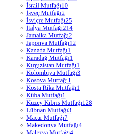
İsrail Mutfağı
10
İsveç Mutfağı
2
İsviçre Mutfağı
25
İtalya Mutfağı
214
Jamaika Mutfağı
2
Japonya Mutfağı
12
Kanada Mutfağı
1
Karadağ Mutfağı
1
Kırgızistan Mutfağı
1
Kolombiya Mutfağı
3
Kosova Mutfağı
1
Kosta Rika Mutfağı
1
Küba Mutfağı
1
Kuzey Kıbrıs Mutfağı
128
Lübnan Mutfağı
3
Macar Mutfağı
7
Makedonya Mutfağı
4
Malezya Mutfağı
4