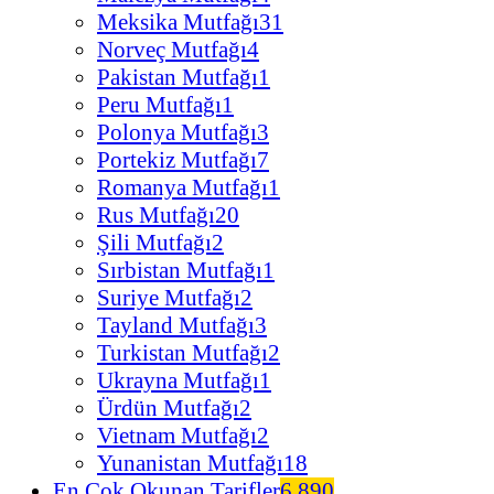
Meksika Mutfağı
31
Norveç Mutfağı
4
Pakistan Mutfağı
1
Peru Mutfağı
1
Polonya Mutfağı
3
Portekiz Mutfağı
7
Romanya Mutfağı
1
Rus Mutfağı
20
Şili Mutfağı
2
Sırbistan Mutfağı
1
Suriye Mutfağı
2
Tayland Mutfağı
3
Turkistan Mutfağı
2
Ukrayna Mutfağı
1
Ürdün Mutfağı
2
Vietnam Mutfağı
2
Yunanistan Mutfağı
18
En Çok Okunan Tarifler
6.890