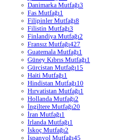
Danimarka Mutfağı
3
Fas Mutfağı
1
Filipinler Mutfağı
8
Filistin Mutfağı
3
Finlandiya Mutfağı
2
Fransız Mutfağı
427
Guatemala Mutfağı
1
Güney Kıbrıs Mutfağı
1
Gürcistan Mutfağı
15
Haiti Mutfağı
1
Hindistan Mutfağı
10
Hırvatistan Mutfağı
1
Hollanda Mutfağı
2
İngiltere Mutfağı
20
İran Mutfağı
1
İrlanda Mutfağı
1
İskoç Mutfağı
2
İspanyol Mutfağı
45