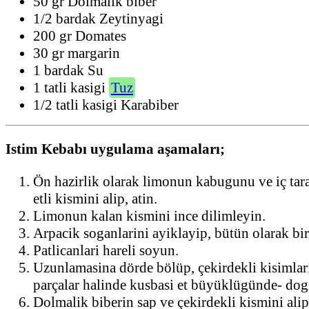
50 gr Dolmalik biber
1/2 bardak Zeytinyagi
200 gr Domates
30 gr margarin
1 bardak Su
1 tatli kasigi
Tuz
1/2 tatli kasigi Karabiber
Istim Kebabı uygulama aşamaları;
Ön hazirlik olarak limonun kabugunu ve iç tar
etli kismini alip, atin.
Limonun kalan kismini ince dilimleyin.
Arpacik soganlarini ayiklayip, bütün olarak bir
Patlicanlari hareli soyun.
Uzunlamasina dörde bölüp, çekirdekli kisimlarin
parçalar halinde kusbasi et büyüklügünde- dog
Dolmalik biberin sap ve çekirdekli kismini alip,