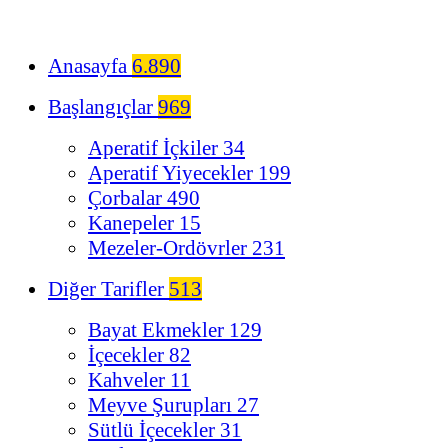
Anasayfa
6.890
Başlangıçlar
969
Aperatif İçkiler
34
Aperatif Yiyecekler
199
Çorbalar
490
Kanepeler
15
Mezeler-Ordövrler
231
Diğer Tarifler
513
Bayat Ekmekler
129
İçecekler
82
Kahveler
11
Meyve Şurupları
27
Sütlü İçecekler
31