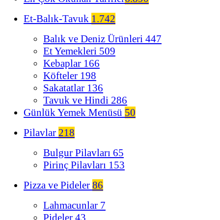
Et-Balık-Tavuk
1.742
Balık ve Deniz Ürünleri
447
Et Yemekleri
509
Kebaplar
166
Köfteler
198
Sakatatlar
136
Tavuk ve Hindi
286
Günlük Yemek Menüsü
50
Pilavlar
218
Bulgur Pilavları
65
Pirinç Pilavları
153
Pizza ve Pideler
86
Lahmacunlar
7
Pideler
43