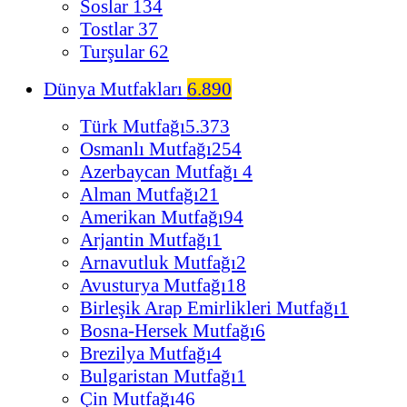
Soslar
134
Tostlar
37
Turşular
62
Dünya Mutfakları
6.890
Türk Mutfağı
5.373
Osmanlı Mutfağı
254
Azerbaycan Mutfağı
4
Alman Mutfağı
21
Amerikan Mutfağı
94
Arjantin Mutfağı
1
Arnavutluk Mutfağı
2
Avusturya Mutfağı
18
Birleşik Arap Emirlikleri Mutfağı
1
Bosna-Hersek Mutfağı
6
Brezilya Mutfağı
4
Bulgaristan Mutfağı
1
Çin Mutfağı
46