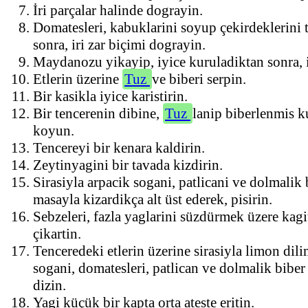
İri parçalar halinde dograyin.
Domatesleri, kabuklarini soyup çekirdeklerini 
sonra, iri zar biçimi dograyin.
Maydanozu yikayip, iyice kuruladiktan sonra, 
Etlerin üzerine
Tuz
ve biberi serpin.
Bir kasikla iyice karistirin.
Bir tencerenin dibine,
Tuz
lanip biberlenmis ku
koyun.
Tencereyi bir kenara kaldirin.
Zeytinyagini bir tavada kizdirin.
Sirasiyla arpacik sogani, patlicani ve dolmalik b
masayla kizardikça alt üst ederek, pisirin.
Sebzeleri, fazla yaglarini süzdürmek üzere kagi
çikartin.
Tenceredeki etlerin üzerine sirasiyla limon dili
sogani, domatesleri, patlican ve dolmalik biber 
dizin.
Yagi küçük bir kapta orta ateste eritin.