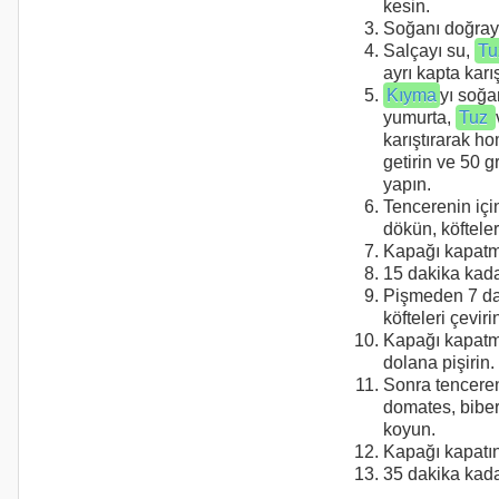
kesin.
Soğanı doğray
Salçayı su,
T
ayrı kapta karış
Kıyma
yı soğa
yumurta,
Tuz
karıştırarak h
getirin ve 50 g
yapın.
Tencerenin içi
dökün, köfteleri
Kapağı kapatm
15 dakika kadar
Pişmeden 7 da
köfteleri çeviri
Kapağı kapatm
dolana pişirin.
Sonra tenceren
domates, biber
koyun.
Kapağı kapatın
35 dakika kadar