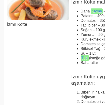
İzmir Köfte ma
Dana
Kıyma
–
Patates – 400 
Domates – 350
İzmir Köfte
Tatlı biber – 3
Soğan – 100 g
Yumurta – 50 g
Kuru ekmek kırı
Domates salças
Bitkisel Yağ –
Su – 1 Lt
Tuz
(isteğe gö
Baharatlar
İzmir Köfte uy
aşamaları;
Biberi iri halka
doğrayın.
Domatesleri ve 