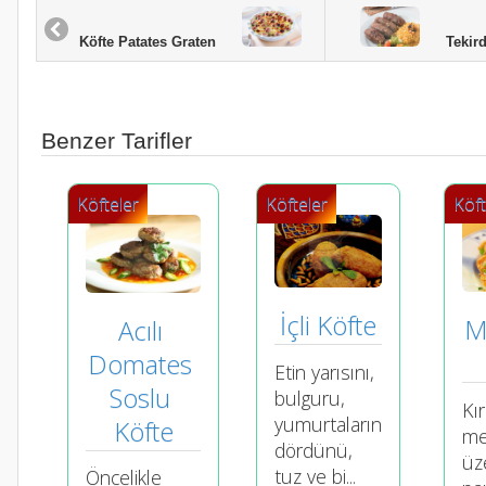
Tekirda
Köfte Patates Graten
Benzer Tarifler
Köfteler
Köfteler
Köft
İçli Köfte
Ma
Acılı 
Domates 
Etin yarısını,
Soslu 
bulguru,
Kı
yumurtaların
Köfte
me
dördünü,
üz
tuz ve bi...
Öncelikle