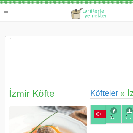
İzmir Köfte
Köfteler
» İz
Genel
5 Kişilik