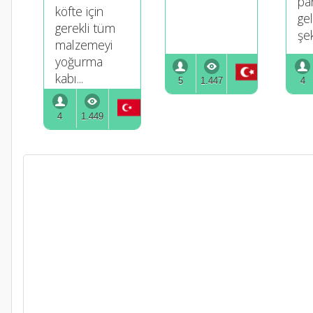
pa
köfte için
ge
gerekli tüm
şek
malzemeyi
yoğurma
kabı...
5
1.447
4
4
1.449