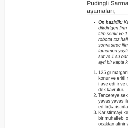
Pudingli Sarm
aşamaları;
On hazirlik:
Ka
dikdirtgen firin
film serilir ve 
robotta toz hali
sonra strec fil
tamamen yaylir
sut ve 1 su ba
ayri bir kapta kar
125 gr margari
konur ve eritil
ilave edilir ve
dek kavrulur.
Tencereye seker
yavas yavas il
edilir(karistiril
Karistirmayi k
bir muhallebi 
ocaktan alinir