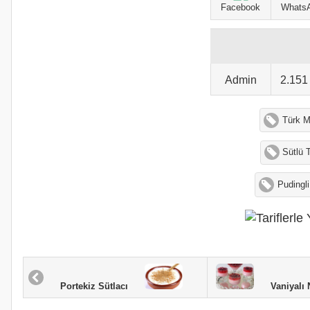
Facebook
Whats
Admin
2.15
Türk M
Sütlü T
Pudingl
Vaniyalı Narl
Portekiz Sütlacı