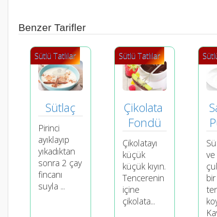
Benzer Tarifler
Sütlü Tatlılar
Sütlü Tatlılar
Sütl
Sütlaç
Çikolata 
S
Fondü
P
Pirinci
ayıklayıp
Çikolatayı
Sü
yıkadıktan
küçük
ve
sonra 2 çay
küçük kıyın.
çu
fincanı
Tencerenin
bir
suyla ...
içine
te
çikolata...
ko
Kay