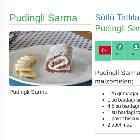
Pudingli Sarma
Sütlü Tatlıla
Pudingli Sa
Genel
5 Kişilik
Pudingli Sarm
malzemeleri;
Pudingli Sarma
125 gr margar
1 su bardagi u
4,5 su bardagi
1 su bardagi t
1 paket biskuv
2 adet muz