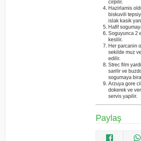
cirpilir.
Hazirlamis o
biskuvili tepsi
islak kasik yard
Hafif sogumaya 
Soguyunca 2 e
kesilir.
Her parcanin o
sekilde muz ve
edilir.
Strec film yardi
sarilir ve buz
sogumaya birak
Arzuya gore ci
dokerek ve ve
servis yapilir.
Paylaş