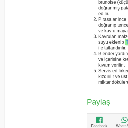
brunoise (küçü
doğranmış pata
edilir.
Pırasalar ince 
doğranıp tencer
ve kavrulmaya 
Kavrulan malz
suyu eklenip
ile tatlandırılır.
Blender yardımı
ve içerisine k
kıvam verilir .
Servis edilirke
kızdırılır ve üs
miktar dökülere
Paylaş
Facebook
Whats