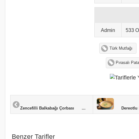
Admin
533 
Türk Mutfağı
Pırasalı Pat
Dereotlu Karabuğday
Zencefilli Balkabağı Çorbası
Benzer Tarifler