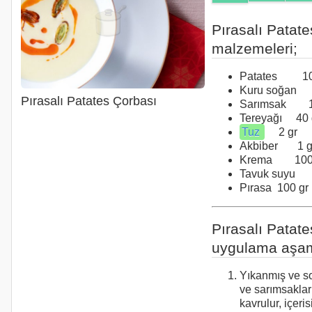
Pırasalı Patat
malzemeleri;
Patates 10
Kuru soğan 
Pırasalı Patates Çorbası
Sarımsak 1 
Tereyağı 40 
Tuz
2 gr
Akbiber 1 g
Krema 100 
Tavuk suyu 1
Pırasa 100 gr
Pırasalı Patat
uygulama aşam
Yıkanmış ve s
ve sarımsaklar
kavrulur, içer