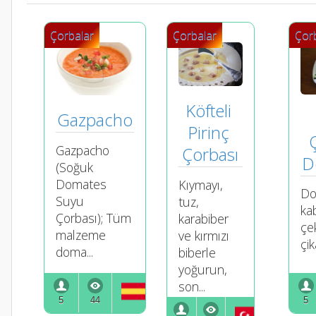
Çorbalar
Çorbalar
Çor
Köfteli 
Gazpacho
Pirinç 
Gazpacho
Çorbası
D
(Soğuk
Domates
Kıymayı,
Do
Suyu
tuz,
ka
Çorbası); Tüm
karabiber
çek
malzeme
ve kırmızı
çik
doma...
biberle
yoğurun,
son...
5
44
5