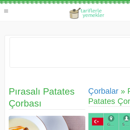
Pırasalı Patates
Çorbalar
» P
Patates Çor
Çorbası
Genel
5 Kişilik