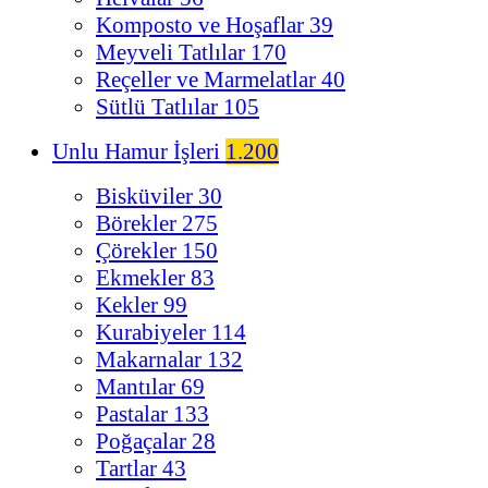
Komposto ve Hoşaflar
39
Meyveli Tatlılar
170
Reçeller ve Marmelatlar
40
Sütlü Tatlılar
105
Unlu Hamur İşleri
1.200
Bisküviler
30
Börekler
275
Çörekler
150
Ekmekler
83
Kekler
99
Kurabiyeler
114
Makarnalar
132
Mantılar
69
Pastalar
133
Poğaçalar
28
Tartlar
43