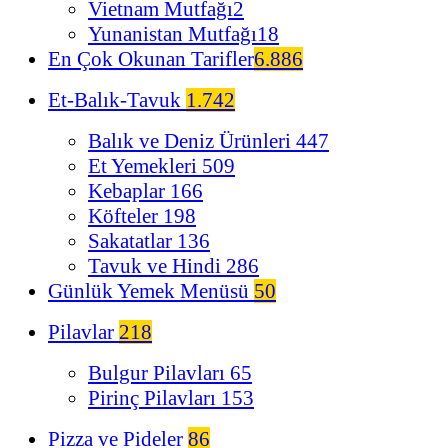
Vietnam Mutfağı
2
Yunanistan Mutfağı
18
En Çok Okunan Tarifler
6.886
Et-Balık-Tavuk
1.742
Balık ve Deniz Ürünleri
447
Et Yemekleri
509
Kebaplar
166
Köfteler
198
Sakatatlar
136
Tavuk ve Hindi
286
Günlük Yemek Menüsü
50
Pilavlar
218
Bulgur Pilavları
65
Pirinç Pilavları
153
Pizza ve Pideler
86