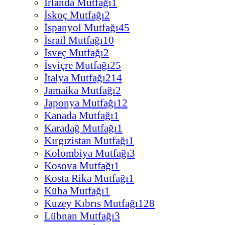
İrlanda Mutfağı
1
İskoç Mutfağı
2
İspanyol Mutfağı
45
İsrail Mutfağı
10
İsveç Mutfağı
2
İsviçre Mutfağı
25
İtalya Mutfağı
214
Jamaika Mutfağı
2
Japonya Mutfağı
12
Kanada Mutfağı
1
Karadağ Mutfağı
1
Kırgızistan Mutfağı
1
Kolombiya Mutfağı
3
Kosova Mutfağı
1
Kosta Rika Mutfağı
1
Küba Mutfağı
1
Kuzey Kıbrıs Mutfağı
128
Lübnan Mutfağı
3