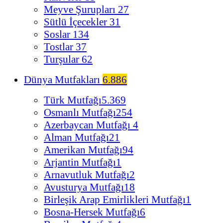
Meyve Şurupları
27
Sütlü İçecekler
31
Soslar
134
Tostlar
37
Turşular
62
Dünya Mutfakları
6.886
Türk Mutfağı
5.369
Osmanlı Mutfağı
254
Azerbaycan Mutfağı
4
Alman Mutfağı
21
Amerikan Mutfağı
94
Arjantin Mutfağı
1
Arnavutluk Mutfağı
2
Avusturya Mutfağı
18
Birleşik Arap Emirlikleri Mutfağı
1
Bosna-Hersek Mutfağı
6