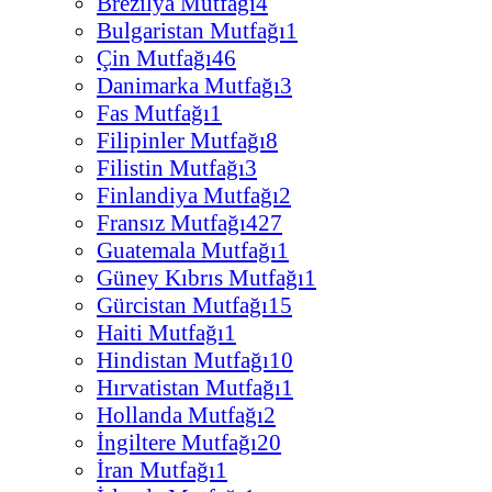
Brezilya Mutfağı
4
Bulgaristan Mutfağı
1
Çin Mutfağı
46
Danimarka Mutfağı
3
Fas Mutfağı
1
Filipinler Mutfağı
8
Filistin Mutfağı
3
Finlandiya Mutfağı
2
Fransız Mutfağı
427
Guatemala Mutfağı
1
Güney Kıbrıs Mutfağı
1
Gürcistan Mutfağı
15
Haiti Mutfağı
1
Hindistan Mutfağı
10
Hırvatistan Mutfağı
1
Hollanda Mutfağı
2
İngiltere Mutfağı
20
İran Mutfağı
1