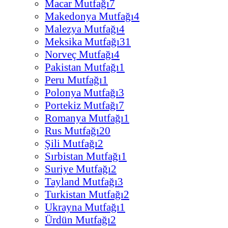
Macar Mutfağı
7
Makedonya Mutfağı
4
Malezya Mutfağı
4
Meksika Mutfağı
31
Norveç Mutfağı
4
Pakistan Mutfağı
1
Peru Mutfağı
1
Polonya Mutfağı
3
Portekiz Mutfağı
7
Romanya Mutfağı
1
Rus Mutfağı
20
Şili Mutfağı
2
Sırbistan Mutfağı
1
Suriye Mutfağı
2
Tayland Mutfağı
3
Turkistan Mutfağı
2
Ukrayna Mutfağı
1
Ürdün Mutfağı
2