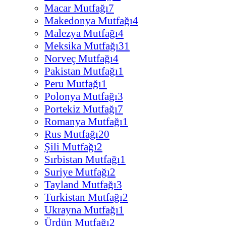
Macar Mutfağı
7
Makedonya Mutfağı
4
Malezya Mutfağı
4
Meksika Mutfağı
31
Norveç Mutfağı
4
Pakistan Mutfağı
1
Peru Mutfağı
1
Polonya Mutfağı
3
Portekiz Mutfağı
7
Romanya Mutfağı
1
Rus Mutfağı
20
Şili Mutfağı
2
Sırbistan Mutfağı
1
Suriye Mutfağı
2
Tayland Mutfağı
3
Turkistan Mutfağı
2
Ukrayna Mutfağı
1
Ürdün Mutfağı
2