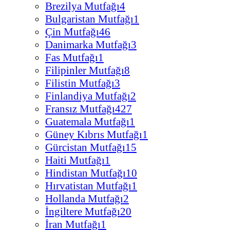
Brezilya Mutfağı
4
Bulgaristan Mutfağı
1
Çin Mutfağı
46
Danimarka Mutfağı
3
Fas Mutfağı
1
Filipinler Mutfağı
8
Filistin Mutfağı
3
Finlandiya Mutfağı
2
Fransız Mutfağı
427
Guatemala Mutfağı
1
Güney Kıbrıs Mutfağı
1
Gürcistan Mutfağı
15
Haiti Mutfağı
1
Hindistan Mutfağı
10
Hırvatistan Mutfağı
1
Hollanda Mutfağı
2
İngiltere Mutfağı
20
İran Mutfağı
1