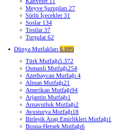
Kahveler
11
Meyve Şurupları
27
Sütlü İçecekler
31
Soslar
134
Tostlar
37
Turşular
62
Dünya Mutfakları
6.889
Türk Mutfağı
5.372
Osmanlı Mutfağı
254
Azerbaycan Mutfağı
4
Alman Mutfağı
21
Amerikan Mutfağı
94
Arjantin Mutfağı
1
Arnavutluk Mutfağı
2
Avusturya Mutfağı
18
Birleşik Arap Emirlikleri Mutfağı
1
Bosna-Hersek Mutfağı
6