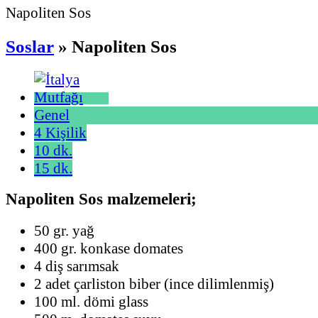
Napoliten Sos
Soslar
» Napoliten Sos
Genel
4 Kişilik
10 dk.
15 dk.
Napoliten Sos malzemeleri;
50 gr. yağ
400 gr. konkase domates
4 diş sarımsak
2 adet çarliston biber (ince dilimlenmiş)
100 ml. dömi glass