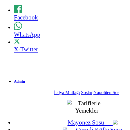
Facebook
WhatsApp
X-Twitter
Admin
İtalya Mutfağı
Soslar
Napoliten Sos
1.906 Okunma
26-03-2012
Mayonez Sosu
Çeşnili Köfte Sosu