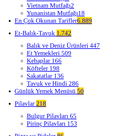
Vietnam Mutfağı
2
Yunanistan Mutfağı
18
En Çok Okunan Tarifler
6.889
Et-Balık-Tavuk
1.742
Balık ve Deniz Ürünleri
447
Et Yemekleri
509
Kebaplar
166
Köfteler
198
Sakatatlar
136
Tavuk ve Hindi
286
Günlük Yemek Menüsü
50
Pilavlar
218
Bulgur Pilavları
65
Pirinç Pilavları
153
Pizza ve Pideler
86