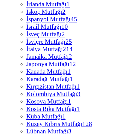
İrlanda Mutfağı
1
İskoç Mutfağı
2
İspanyol Mutfağı
45
İsrail Mutfağı
10
İsveç Mutfağı
2
İsviçre Mutfağı
25
İtalya Mutfağı
214
Jamaika Mutfağı
2
Japonya Mutfağı
12
Kanada Mutfağı
1
Karadağ Mutfağı
1
Kırgızistan Mutfağı
1
Kolombiya Mutfağı
3
Kosova Mutfağı
1
Kosta Rika Mutfağı
1
Küba Mutfağı
1
Kuzey Kıbrıs Mutfağı
128
Lübnan Mutfağı
3