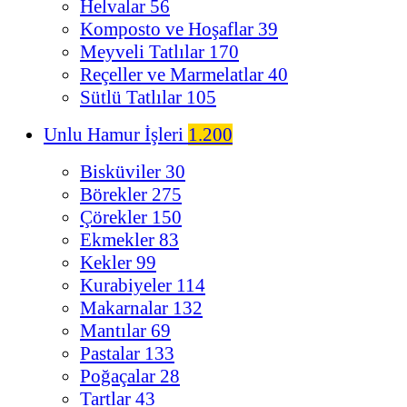
Helvalar
56
Komposto ve Hoşaflar
39
Meyveli Tatlılar
170
Reçeller ve Marmelatlar
40
Sütlü Tatlılar
105
Unlu Hamur İşleri
1.200
Bisküviler
30
Börekler
275
Çörekler
150
Ekmekler
83
Kekler
99
Kurabiyeler
114
Makarnalar
132
Mantılar
69
Pastalar
133
Poğaçalar
28
Tartlar
43