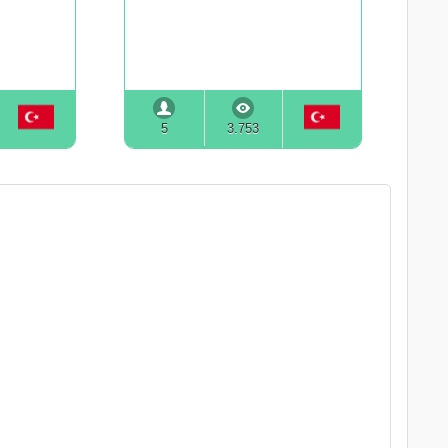
5
3.753