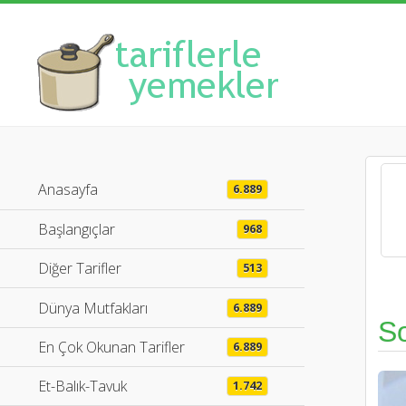
Anasayfa
6.889
Başlangıçlar
968
Diğer Tarifler
513
Dünya Mutfakları
6.889
So
En Çok Okunan Tarifler
6.889
Et-Balık-Tavuk
1.742