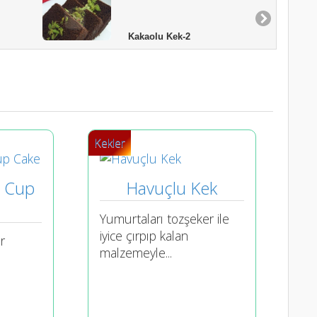
Kakaolu Kek-2
Kekler
 Cup 
Havuçlu Kek
Yumurtaları tozşeker ile
iyice çırpıp kalan
r
malzemeyle...