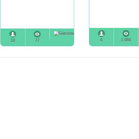
4
1.084
10
77