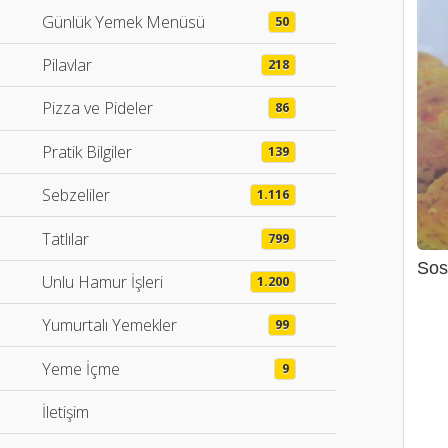
Günlük Yemek Menüsü
50
Pilavlar
218
Pizza ve Pideler
86
Pratik Bilgiler
139
Sebzeliler
1.116
Tatlılar
799
Sos
Unlu Hamur İşleri
1.200
Yumurtalı Yemekler
99
Yeme İçme
9
İletişim