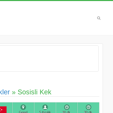
kler
» Sosisli Kek
Genel
5 Kişilik
30 dk.
30 dk.