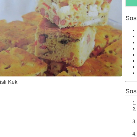
Sos
isli Kek
Sos