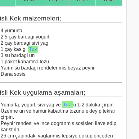
isli Kek malzemeleri;
4 yumurta
2,5 çay bardagi yogurt
2 çay bardagi sivi yag
1 çay kasigi
Tuz
3 su bardagi un
1 paket kabartma tozu
Yarim su bardagi rendelenmis beyaz peynir
Dana sosis
isli Kek uygulama aşamaları;
Yumurta, yogurt, sivi yag ve
Tuz
u 1-2 dakika çirpin.
Üzerine un ve hamur kabartma tozunu ekleyip tekrar
çirpin.
Peynir rendesi ve ince dogranmis sosisleri ilave edip
karistirin.
26 cm çapindaki yaglanmis tepsiye döküp önceden