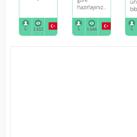
un,
hazırlayınız...
bib
5
1.612
5
1.644
5