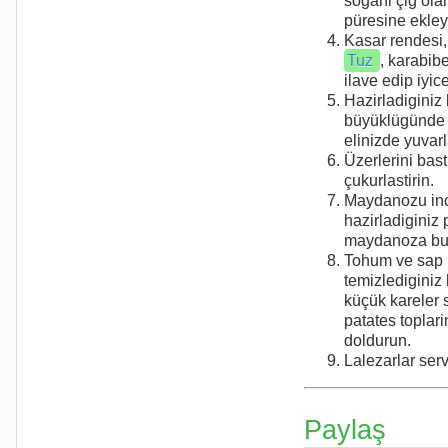
sogani çig ola
püresine ekley
Kasar rendesi, 
Tuz
, karabib
ilave edip iyice
Hazirladiginiz
büyüklügünde 
elinizde yuvarl
Üzerlerini bast
çukurlastirin.
Maydanozu ince
hazirladiginiz 
maydanoza bul
Tohum ve sap k
temizlediginiz 
küçük kareler 
patates toplari
doldurun.
Lalezarlar serv
Paylaş