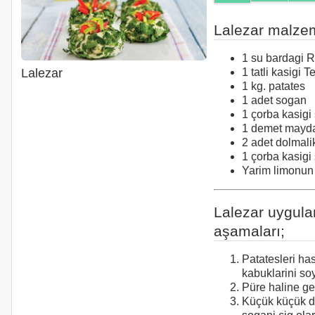
Lalezar malzem
1 su bardagi R
1 tatli kasigi T
Lalezar
1 kg. patates
1 adet sogan
1 çorba kasigi 
1 demet mayd
2 adet dolmalik
1 çorba kasigi 
Yarim limonun
Lalezar uygul
aşamaları;
Patatesleri ha
kabuklarini so
Püre haline get
Küçük küçük d