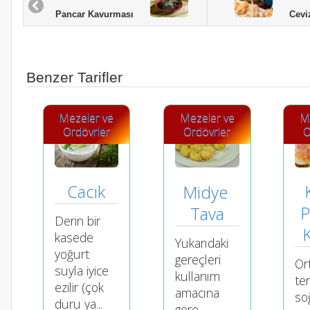
Cevizl
Pancar Kavurması
Benzer Tarifler
Mezeler ve
Mezeler ve
M
Ordövrler
Ordövrler
O
Cacık
Midye 
P
Tava
Derin bir
K
kasede
Yukarıdaki
yoğurt
gereçleri
Or
suyla iyice
kullanım
te
ezilir (çok
amacına
so
duru ya...
göre