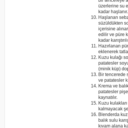
bir tencereye a
üzerlerine su 
kadar haşlanır.
Haşlanan sebz
süzüldükten so
içerisine alına
edilir ve püre 
kadar karıştırılı
Hazırlanan pü
eklenerek tatlan
Kuzu kulağı so
patatesler soy
(minik küp) dop
Bir tencerede 
ve patatesler k
Krema ve balı
patatesler piş
kaynatılır.
Kuzu kulakları 
kalmayacak şek
Blenderda kuzu
balık sulu kar
kıvam alana kad