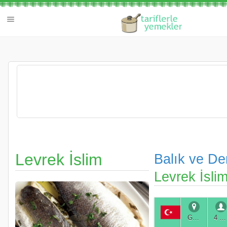
Levrek İslim
Balık ve D
Levrek İsli
Genel
4 Kişilik