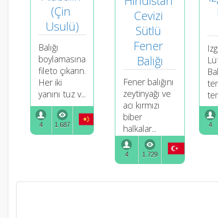
Hindistan 
(Çin 
Cevizi 
Usulü)
Sütlü 
Fener 
Balığı
Iz
Balığı
boylamasına
Lü
fileto çıkarın.
Bal
Fener balığını
Her iki
te
zeytinyağı ve
yanını tuz v...
tem
acı kırmızı
biber
4
1.687
4
halkalar...
4
1.729