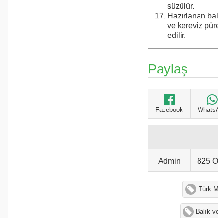
süzülür.
Hazırlanan bal
ve kereviz püre
edilir.
Paylaş
Facebook
Whats
Admin
825 
Türk M
Balık v