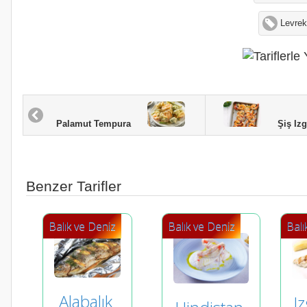
Levrek
Şiş Izga
Palamut Tempura
Benzer Tarifler
Balık ve Deniz
Balık ve Deniz
Balı
Alabalık 
I