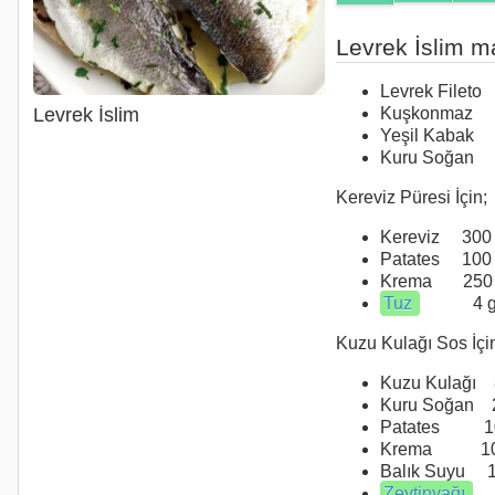
Levrek İslim m
Levrek Filet
Kuşkonmaz 
Levrek İslim
Yeşil Kabak
Kuru Soğan
Kereviz Püresi İçin;
Kereviz 300 
Patates 100 
Krema 250 
Tuz
4 g
Kuzu Kulağı Sos İçi
Kuzu Kulağı 
Kuru Soğan 2
Patates 10
Krema 100
Balık Suyu 1
Zeytinyağı
5