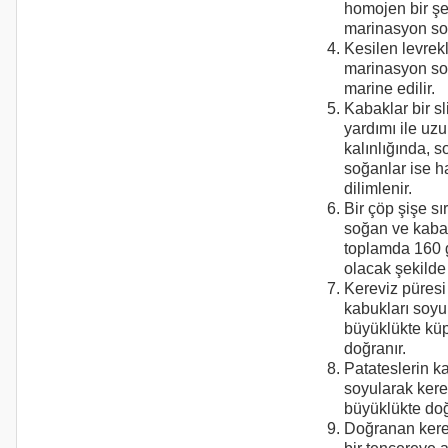
homojen bir şek
marinasyon sos
Kesilen levrek
marinasyon so
marine edilir.
Kabaklar bir sli
yardımı ile u
kalınlığında, s
soğanlar ise h
dilimlenir.
Bir çöp şişe sır
soğan ve kabak
toplamda 160 
olacak şekilde 
Kereviz püresi 
kabukları soyu
büyüklükte küp
doğranır.
Patateslerin k
soyularak kerev
büyüklükte doğ
Doğranan kerev