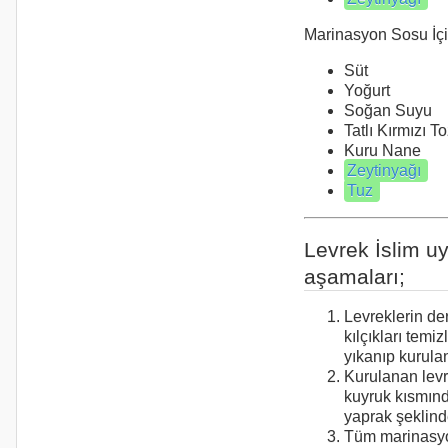
Marinasyon Sosu İçi
Süt 1
Yoğurt
Soğan Su
Tatlı Kırmızı 
Kuru Na
Zeytinyağı
Tuz
2
Levrek İslim u
aşamaları;
Levreklerin deri
kılçıkları temi
yıkanıp kurulan
Kurulanan levre
kuyruk kısmın
yaprak şeklinde
Tüm marinasy