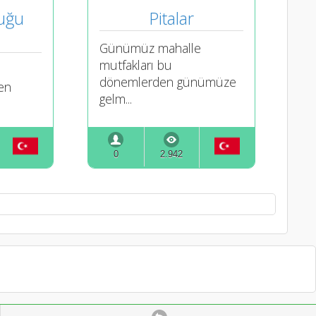
uğu 
Pitalar
Günümüz mahalle
mutfakları bu
dönemlerden günümüze
en
gelm...
0
2.942