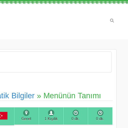
tik Bilgiler
» Menünün Tanımı
Genel
1 Kişilik
0 dk.
0 dk.