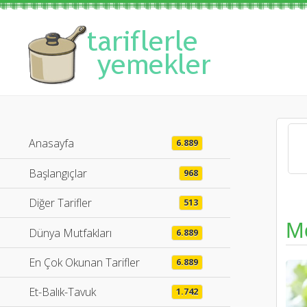
Anasayfa
6.889
Başlangıçlar
968
Diğer Tarifler
513
M
Dünya Mutfakları
6.889
En Çok Okunan Tarifler
6.889
Et-Balık-Tavuk
1.742