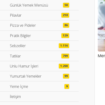
Günlük Yemek Menüsü
50
Pilavlar
218
Pizza ve Pideler
86
Pratik Bilgiler
139
Sebzeliler
1.116
Tatlılar
Men
799
Unlu Hamur İşleri
1.200
Yumurtalı Yemekler
99
Yeme İçme
9
İletişim