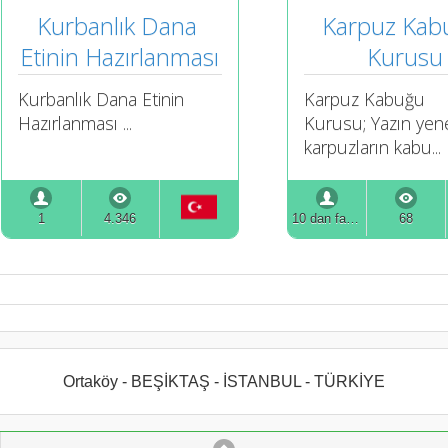
Kurbanlık Dana 
Karpuz Kab
Etinin Hazırlanması
Kurusu
Kurbanlık Dana Etinin
Karpuz Kabuğu
Hazırlanması ...
Kurusu; Yazın yen
karpuzların kabu...
1
4.346
10 dan fazla
68
Ortaköy - BEŞİKTAŞ - İSTANBUL - TÜRKİYE