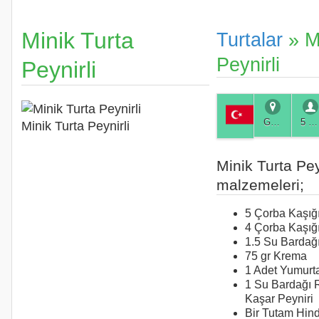
Minik Turta
Turtalar
» Mi
Peynirli
Peynirli
Genel
5 Kişilik
Minik Turta Peynirli
Minik Turta Pey
malzemeleri;
5 Çorba Kaşığı
4 Çorba Kaşığ
1.5 Su Bardağ
75 gr Krema
1 Adet Yumurt
1 Su Bardağı 
Kaşar Peyniri
Bir Tutam Hind