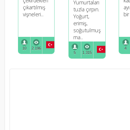
çekirdekleri
ka
Yumurtaları
çıkartılmış
ay
tuzla çırpın.
vişneleri...
bir
Yoğurt,
erimiş,
soğutulmuş
ma...
10
2.196
4
5
1.315