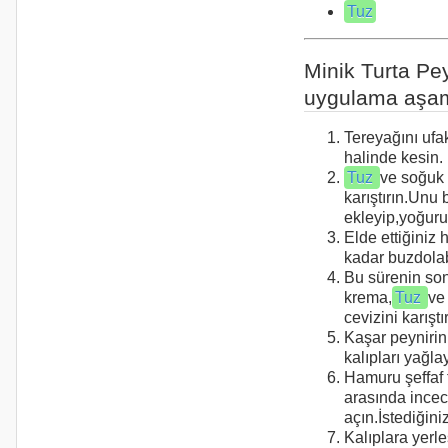
Tuz
Minik Turta Pey
uygulama aşam
Tereyağını ufa
halinde kesin.
Tuz
ve soğuk 
karıştırın.Unu 
ekleyip,yoğuru
Elde ettiğiniz
kadar buzdolab
Bu sürenin so
krema,
Tuz
ve
cevizini karıştır
Kaşar peynirin
kalıpları yağlay
Hamuru şeffaf 
arasında incec
açın.İstediğini
Kalıplara yerle