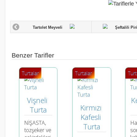
Tartolet Meyveli
Şeftalili Piri
Benzer Tarifler
Turtalar
Turtalar
Turt
Vişneli 
Ke
Kırmızı 
Turta
Kafesli 
NİŞASTA,
Ha
Turta
tozşeker ve
so