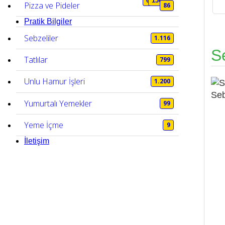
6.886
6.886
136
50
Pizza ve Pideler
86
Pratik Bilgiler
Sebzeliler
1.116
S
Tatlılar
799
Unlu Hamur İşleri
1.200
Seb
Yumurtalı Yemekler
99
Yeme İçme
9
İletişim