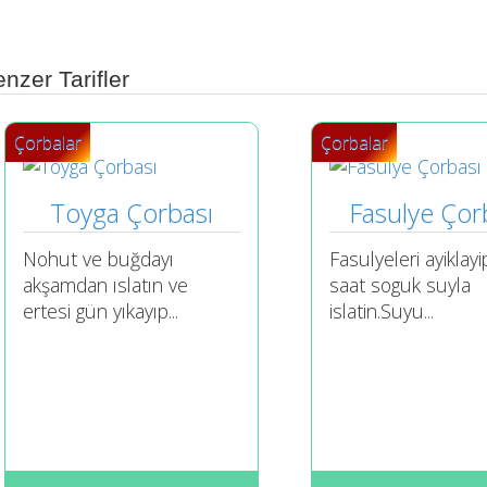
nzer Tarifler
Çorbalar
Çorbalar
Toyga Çorbası
Fasulye Çor
Nohut ve buğdayı
Fasulyeleri ayiklay
akşamdan ıslatın ve
saat soguk suyla
ertesi gün yıkayıp...
islatin.Suyu...