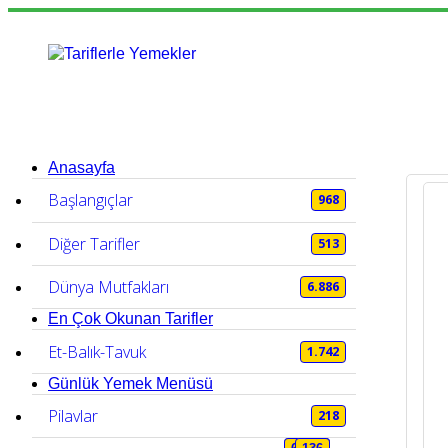
Anasayfa
Başlangıçlar
968
Diğer Tarifler
513
Dünya Mutfakları
6.886
En Çok Okunan Tarifler
Et-Balık-Tavuk
1.742
Günlük Yemek Menüsü
Pilavlar
218