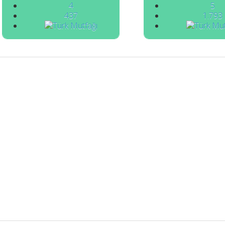
4
5
437
1.793