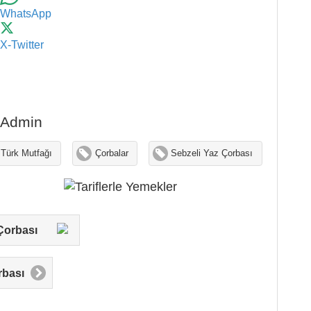
WhatsApp
X-Twitter
Admin
2.019 Okunma
Türk Mutfağı
Çorbalar
Sebzeli Yaz Çorbası
13-11-2009
a Çorbası
bası