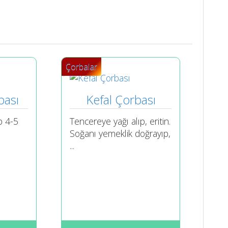
Çorbalar
bası
Kefal Çorbası
ip 4-5
Tencereye yağı alıp, eritin.
Soğanı yemeklik doğrayıp,
...