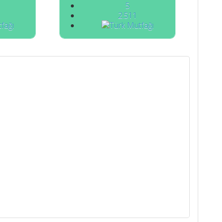
5
2.511