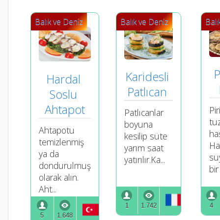
Balık ve Deniz
Balık ve Deniz
Balı
P
Karidesli 
Hardal 
Patlıcan 
Soslu 
Ahtapot
Pir
Patlıcanlar
tu
boyuna
Ahtapotu
haş
kesilip süte
temizlenmiş
Ha
yarım saat
ya da
su
yatırılır.Ka...
dondurulmuş
bir
olarak alın.
Aht...
1
1.742
4
5
1.648