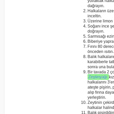
yuvaklak halka
dağrayın.
Halkaların üze
inceltin.
Üzerine limon 
Soğanı ince şer
doğrayın.
Sarmısağı ezin
Biberiye yaprak
Fırını 80 dere
önceden ısıtın.
Balık halkaları
karabiberle tat
sonra una bula
Bir tavada 2 ç
Zeytinyağı
kız
halkalarını 3'e
ateşte pişirin,
alıp fırına daya
yerleştirin.
Zeytinin çekird
halkalar halin
Balık pişirdiği