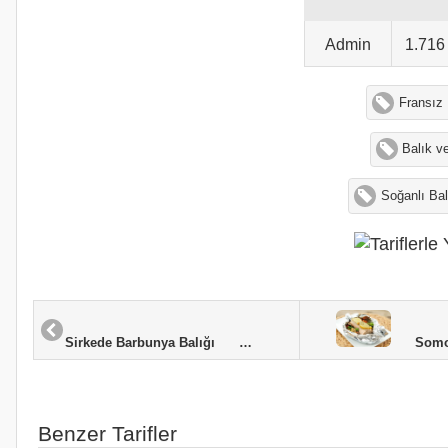
Admin
1.71
Fransız 
Balık v
Soğanlı Bal
Somon 
Sirkede Barbunya Balığı
Benzer Tarifler