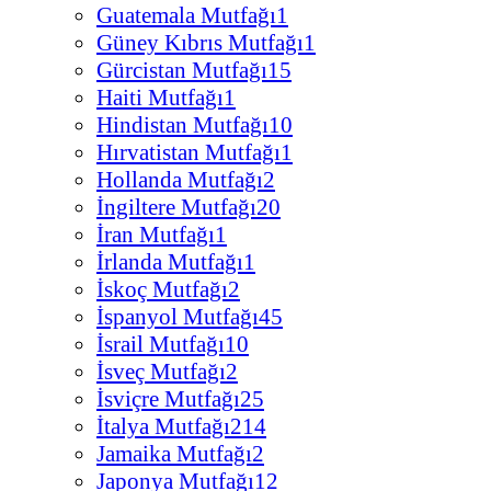
Guatemala Mutfağı
1
Güney Kıbrıs Mutfağı
1
Gürcistan Mutfağı
15
Haiti Mutfağı
1
Hindistan Mutfağı
10
Hırvatistan Mutfağı
1
Hollanda Mutfağı
2
İngiltere Mutfağı
20
İran Mutfağı
1
İrlanda Mutfağı
1
İskoç Mutfağı
2
İspanyol Mutfağı
45
İsrail Mutfağı
10
İsveç Mutfağı
2
İsviçre Mutfağı
25
İtalya Mutfağı
214
Jamaika Mutfağı
2
Japonya Mutfağı
12