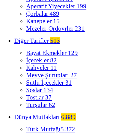
Aperatif Yiyecekler
199
Çorbalar
489
Kanepeler
15
Mezeler-Ordövrler
231
Diğer Tarifler
513
Bayat Ekmekler
129
İçecekler
82
Kahveler
11
Meyve Şurupları
27
Sütlü İçecekler
31
Soslar
134
Tostlar
37
Turşular
62
Dünya Mutfakları
6.889
Türk Mutfağı
5.372