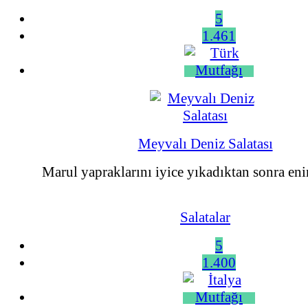
5
1.461
Meyvalı Deniz Salatası
Marul yapraklarını iyice yıkadıktan sonra enine
Salatalar
5
1.400