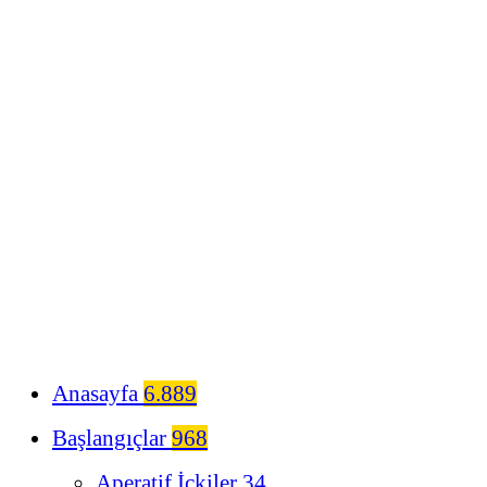
Anasayfa
6.889
Başlangıçlar
968
Aperatif İçkiler
34