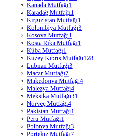
Kanada Mutfağı
1
Karadağ Mutfağı
1
Kırgızistan Mutfağı
1
Kolombiya Mutfağı
3
Kosova Mutfağı
1
Kosta Rika Mutfağı
1
Küba Mutfağı
1
Kuzey Kıbrıs Mutfağı
128
Lübnan Mutfağı
3
Macar Mutfağı
7
Makedonya Mutfağı
4
Malezya Mutfağı
4
Meksika Mutfağı
31
Norveç Mutfağı
4
Pakistan Mutfağı
1
Peru Mutfağı
1
Polonya Mutfağı
3
Portekiz Mutfağı
7