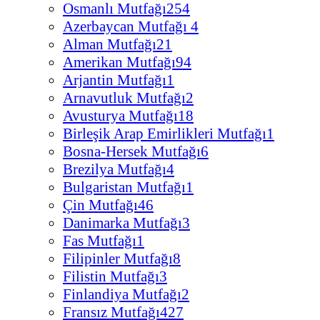
Osmanlı Mutfağı
254
Azerbaycan Mutfağı
4
Alman Mutfağı
21
Amerikan Mutfağı
94
Arjantin Mutfağı
1
Arnavutluk Mutfağı
2
Avusturya Mutfağı
18
Birleşik Arap Emirlikleri Mutfağı
1
Bosna-Hersek Mutfağı
6
Brezilya Mutfağı
4
Bulgaristan Mutfağı
1
Çin Mutfağı
46
Danimarka Mutfağı
3
Fas Mutfağı
1
Filipinler Mutfağı
8
Filistin Mutfağı
3
Finlandiya Mutfağı
2
Fransız Mutfağı
427