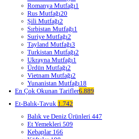
Romanya Mutfağı
1
Rus Mutfağı
20
Şili Mutfağı
2
Sırbistan Mutfağı
1
Suriye Mutfağı
2
Tayland Mutfağı
3
Turkistan Mutfağı
2
Ukrayna Mutfağı
1
Ürdün Mutfağı
2
Vietnam Mutfağı
2
Yunanistan Mutfağı
18
En Çok Okunan Tarifler
6.889
Et-Balık-Tavuk
1.742
Balık ve Deniz Ürünleri
447
Et Yemekleri
509
Kebaplar
166