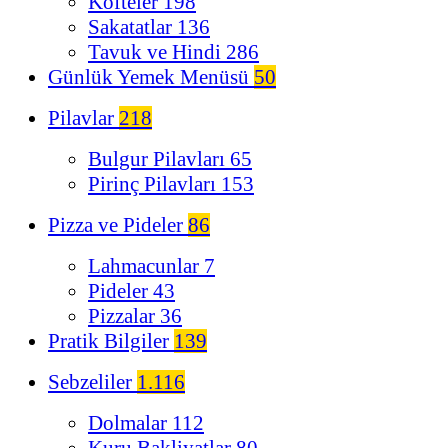
Köfteler
198
Sakatatlar
136
Tavuk ve Hindi
286
Günlük Yemek Menüsü
50
Pilavlar
218
Bulgur Pilavları
65
Pirinç Pilavları
153
Pizza ve Pideler
86
Lahmacunlar
7
Pideler
43
Pizzalar
36
Pratik Bilgiler
139
Sebzeliler
1.116
Dolmalar
112
Kuru Bakliyatlar
80