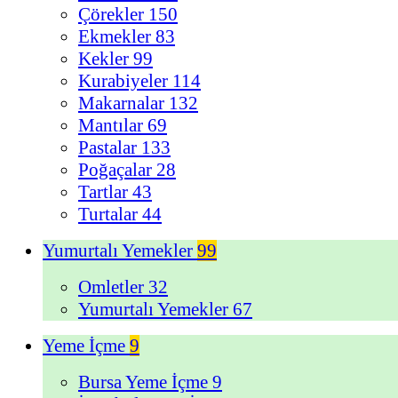
Çörekler
150
Ekmekler
83
Kekler
99
Kurabiyeler
114
Makarnalar
132
Mantılar
69
Pastalar
133
Poğaçalar
28
Tartlar
43
Turtalar
44
Yumurtalı Yemekler
99
Omletler
32
Yumurtalı Yemekler
67
Yeme İçme
9
Bursa Yeme İçme
9