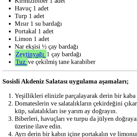
Kırmızıbiber 1 adet
Havuç 1 adet
Turp 1 adet
Mısır 1 su bardağı
Portakal 1 adet
Limon 1 adet
Nar ekşisi ½ çay bardağı
Zeytinyağı
1 çay bardağı
Tuz
ve çekilmiş tane karabiber
Sosisli Akdeniz Salatası uygulama aşamaları;
Yeşillikleri elinizle parçalayarak derin bir kaba 
Domateslerin ve salatalıkların çekirdeğini çıkar
küp, salatalıkları ise yarım ay doğrayın.
Biberleri, havuçları ve turpu da jülyen doğrayar
üzerine ilave edin.
Ayrı derin bir kabın içine portakalın ve limon