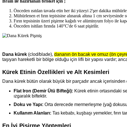
Brain ile hazırlanan brisket için ;
Önceden ısıtılan tavada etin her iki yüzeyi 2'şer dakika mühürle
Mühürlenen et fırın tepisisine alınarak altına 1 cm seviyesinde su
Fırın tepsisinin üzeri pişirme kağıdı ve alüminyum folyo ile kapa
Önceden isitilan fırında 140°C'de 6 saat pişirilir.
Dana kürek
(clod/blade),
dananın ön bacak ve omuz (ön çeyrek) 
taşıyan hareketli bir bölge olduğu için lifli bir yapısı vardır; 
Kürek Etinin Özellikleri ve Alt Kesimleri
Dana kürek bütün olarak büyük bir parçadır ancak içerisinden
Flat Iron (Demir Ütü Bifteği):
Kürek etinin ortasındaki se
ızgaralık biftektir.
Doku ve Yapı:
Orta derecede mermerleşme (yağ dokusu) ve
Kullanım Alanları:
Tas kebabı, kuşbaşı yemekler, fırın tan
En İyi Pişirme Yöntemleri