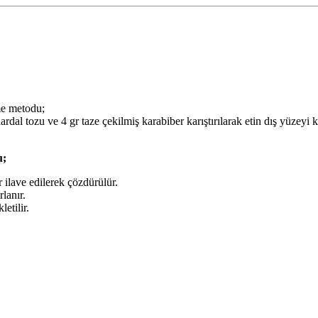
me metodu;
 hardal tozu ve 4 gr taze çekilmiş karabiber karıştırılarak etin dış yüzeyi k
u;
r ilave edilerek çözdürülür.
rlanır.
etilir.