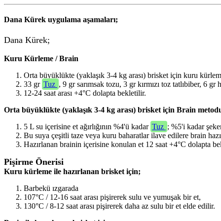
Dana Kürek uygulama aşamaları;
Dana Kürek;
Kuru Kürleme / Brain
Orta büyüklükte (yaklaşık 3-4 kg arası) brisket için kuru kürle
33 gr
Tuz
, 9 gr sarımsak tozu, 3 gr kırmızı toz tatlıbiber, 6 gr
12-24 saat arası +4°C dolapta bekletilir.
Orta büyüklükte (yaklaşık 3-4 kg arası) brisket için Brain metod
5 L su içerisine et ağırlığının %4'ü kadar
Tuz
; %5'i kadar şeke
Bu suya çeşitli taze veya kuru baharatlar ilave edilere brain hazı
Hazırlanan brainin içerisine konulan et 12 saat +4°C dolapta bekl
Pişirme Önerisi
Kuru kürleme ile hazırlanan brisket için;
Barbekü ızgarada
107°C / 12-16 saat arası pişirerek sulu ve yumuşak bir et,
130°C / 8-12 saat arası pişirerek daha az sulu bir et elde edilir.