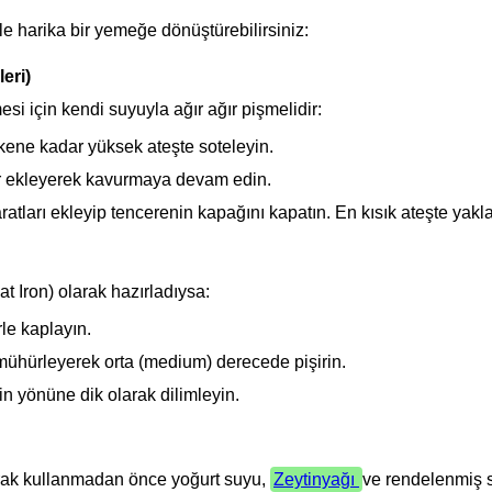
le harika bir yemeğe dönüştürebilirsiniz:
eri)
si için kendi suyuyla ağır ağır pişmelidir:
ekene kadar yüksek ateşte soteleyin.
r ekleyerek kavurmaya devam edin.
atları ekleyip tencerenin kapağını kapatın. En kısık ateşte yakla
lat Iron) olarak hazırladıysa:
le kaplayın.
ühürleyerek orta (medium) derecede pişirin.
in yönüne dik olarak dilimleyin.
arak kullanmadan önce yoğurt suyu,
Zeytinyağı
ve rendelenmiş s