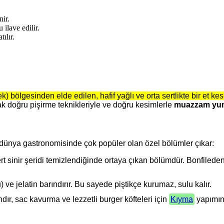
nir.
 ilave edilir.
tılır.
bölgesinden elde edilen, hafif yağlı ve orta sertlikte bir et kes
ancak doğru pişirme teknikleriyle ve doğru kesimlerle
muazzam yumu
 dünya gastronomisinde çok popüler olan özel bölümler çıkar:
rt sinir şeridi temizlendiğinde ortaya çıkan bölümdür. Bonfiled
 jelatin barındırır. Bu sayede piştikçe kurumaz, sulu kalır.
dır, sac kavurma ve lezzetli burger köfteleri için
Kıyma
yapımınd