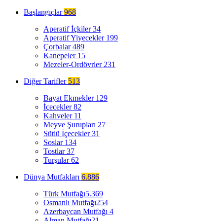
Başlangıçlar
968
Aperatif İçkiler
34
Aperatif Yiyecekler
199
Çorbalar
489
Kanepeler
15
Mezeler-Ordövrler
231
Diğer Tarifler
513
Bayat Ekmekler
129
İçecekler
82
Kahveler
11
Meyve Şurupları
27
Sütlü İçecekler
31
Soslar
134
Tostlar
37
Turşular
62
Dünya Mutfakları
6.886
Türk Mutfağı
5.369
Osmanlı Mutfağı
254
Azerbaycan Mutfağı
4
Alman Mutfağı
21