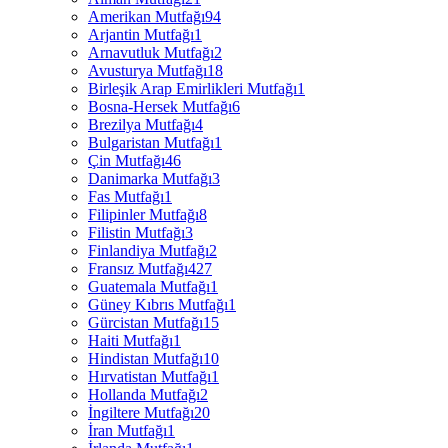
Amerikan Mutfağı
94
Arjantin Mutfağı
1
Arnavutluk Mutfağı
2
Avusturya Mutfağı
18
Birleşik Arap Emirlikleri Mutfağı
1
Bosna-Hersek Mutfağı
6
Brezilya Mutfağı
4
Bulgaristan Mutfağı
1
Çin Mutfağı
46
Danimarka Mutfağı
3
Fas Mutfağı
1
Filipinler Mutfağı
8
Filistin Mutfağı
3
Finlandiya Mutfağı
2
Fransız Mutfağı
427
Guatemala Mutfağı
1
Güney Kıbrıs Mutfağı
1
Gürcistan Mutfağı
15
Haiti Mutfağı
1
Hindistan Mutfağı
10
Hırvatistan Mutfağı
1
Hollanda Mutfağı
2
İngiltere Mutfağı
20
İran Mutfağı
1