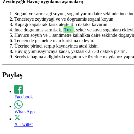
Zeytinyağlı Havuç uygulama aşamaları;
Sogani ve sarmisagi soyun, sogani yarim daire seklinde ince inc
Tencereye zeytinyagi ve ve dogranmis sogani koyun.
Kapagi kapatarak kisik ateste 4-5 dakika kavurun.
Ince dogranmis sarmisak,
Tuz
, seker ve suyu soganlara ekley
Havucu soyun ve 1 santimetre kalinlikta daire seklinde dograyi
Tencerede pismekte olan karisima ekleyin.
Üzerine pirinci serpip kaynayinca atesi kisin.
Havuç yumusayincaya kadar, yaklasik 25-30 dakika pisirin.
Servis tabagina aldiginizda sogutun ve üzerine maydanoz yaprakla
Paylaş
Facebook
WhatsApp
X-Twitter