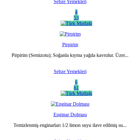
Sebze Yemekleri
4
53
Pirpirim
Pirpirim (Semizotu); Soğanla kıyma yağda kavrulur. Üzer...
Sebze Yemekleri
6
61
Enginar Dolması
Temizlenmiş enginarları 1/2 limon suyu ilave edilmiş su...