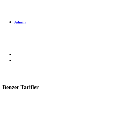
Admin
1.496 Okunma
20-07-2009
Benzer Tarifler