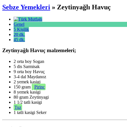
Sebze Yemekleri
» Zeytinyağlı Havuç
Genel
5 Kişilik
20 dk.
45 dk.
Zeytinyağlı Havuç malzemeleri;
2 orta boy Sogan
5 dis Sarmisak
9 orta boy
Havuç
3-4 dal Maydanoz
2 yemek kasigi
150 gram
Pirinç
8 yemek kasigi
80 gram Zeytinyagi
1 1/2 tatli kasigi
Tuz
1 tatli kasigi Seker