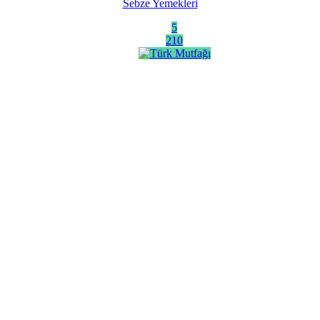
Sebze Yemekleri
5
210