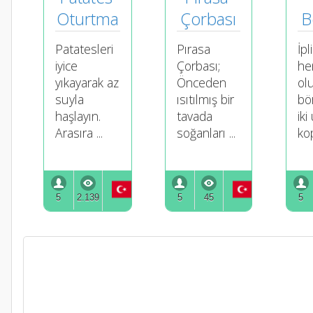
Oturtma
Çorbası
B
Patatesleri
Pırasa
İpl
iyice
Çorbası;
he
yıkayarak az
Önceden
ol
suyla
ısıtılmış bir
bö
haşlayın.
tavada
iki
Arasıra ...
soğanları ...
kop
5
2.139
5
45
5