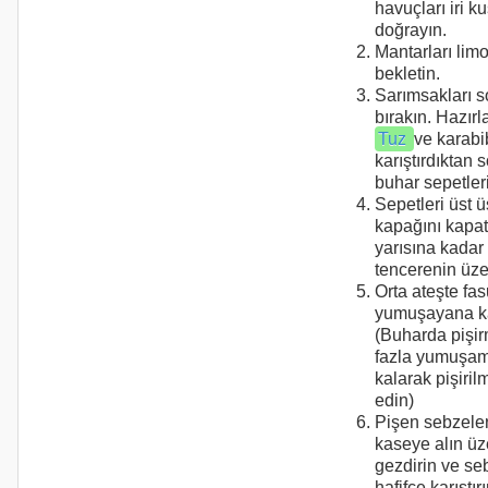
havuçları iri k
doğrayın.
Mantarları lim
bekletin.
Sarımsakları s
bırakın. Hazırl
Tuz
ve karabi
karıştırdıktan
buhar sepetler
Sepetleri üst ü
kapağını kapat
yarısına kadar
tencerenin üzer
Orta ateşte fas
yumuşayana kad
(Buharda pişir
fazla yumuşama
kalarak pişiril
edin)
Pişen sebzeler
kaseye alın ü
gezdirin ve s
hafifçe karıştırı