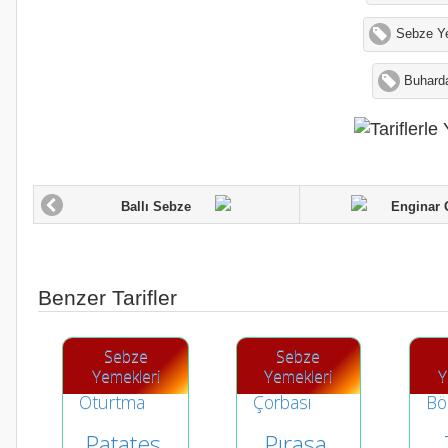
Sebze Ye
Buharda
Ballı Sebze
Enginar O
Benzer Tarifler
Sebze
Sebze
Yemekleri
Yemekleri
Y
Patates 
Pırasa 