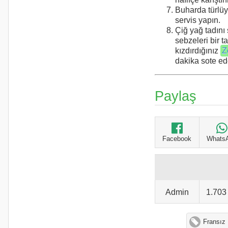
Buharda türlüy
servis yapın.
Çiğ yağ tadını
sebzeleri bir t
kızdırdığınız
Z
dakika sote ede
Paylaş
Facebook
Whats
Admin
1.70
Fransız 