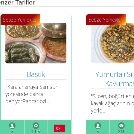
nzer Tarifler
Sebze Yemekleri
Sebze Yemekleri
Bastik
Yumurtalı Sil
Kavurmas
"Karalahanaya Samsun
yöresinde pancar
"Silcen, böğürtlenle
deniyorPancar özl...
kavak ağaçlarının 
yerle...
5
1.197
5
211