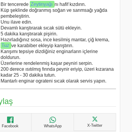
Bir tencerede
Zeytinyağı
nı hafif kızdırın.
Küp şeklinde doğranmış soğan ve sarımsağı yağda
pembeleştirin.
Unu ilave edin.
Devamlı karıştırarak sıcak sütü ekleyin.
5 dakika karıştırarak pişirin.
Hazırladığınız sosa, ince kesilmiş mantar, çiğ krema,
Tuz
ve karabiber ekleyip karıştırın.
Karışımı tepsiye dizdiğiniz enginarların içlerine
doldurun.
Üzerlerine rendelenmiş kaşar peyniri serpin.
200 derece ısıtılmış fırında peynir eriyip, üzeri kızarana
kadar 25 - 30 dakika tutun.
Mantarlı enginar ograteni sıcak olarak servis yapın.
ylaş
X-Twitter
Facebook
WhatsApp