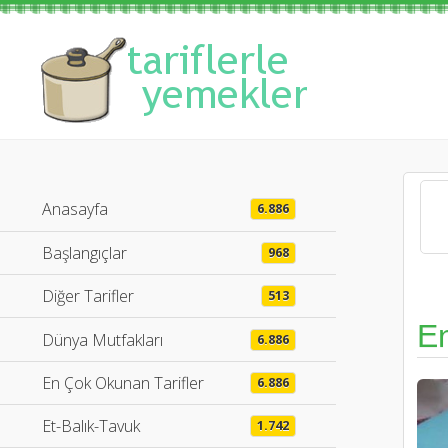
Anasayfa
6.886
Başlangıçlar
968
Diğer Tarifler
513
E
Dünya Mutfakları
6.886
En Çok Okunan Tarifler
6.886
Et-Balık-Tavuk
1.742