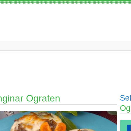
nginar Ograten
Se
Og