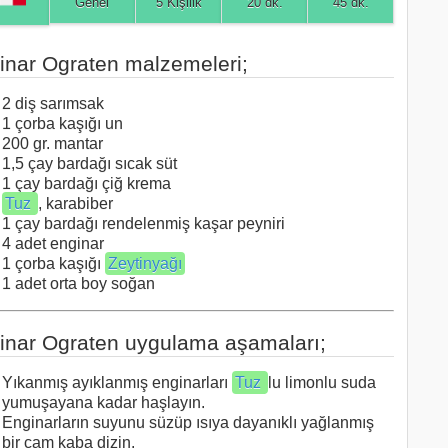
Genel
5 Kişilik
20 dk.
45 dk.
inar Ograten malzemeleri;
2 diş sarımsak
1 çorba kaşığı un
200 gr. mantar
1,5 çay bardağı sıcak süt
1 çay bardağı çiğ krema
Tuz
, karabiber
1 çay bardağı rendelenmiş kaşar peyniri
4 adet enginar
1 çorba kaşığı
Zeytinyağı
1 adet orta boy soğan
inar Ograten uygulama aşamaları;
Yıkanmış ayıklanmış enginarları
Tuz
lu limonlu suda
yumuşayana kadar haşlayın.
Enginarların suyunu süzüp ısıya dayanıklı yağlanmış
bir cam kaba dizin.