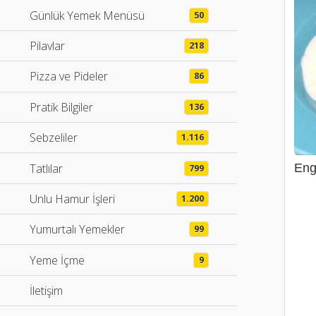
Günlük Yemek Menüsü
50
Pilavlar
218
Pizza ve Pideler
86
Pratik Bilgiler
136
Sebzeliler
1.116
Tatlılar
Eng
799
Unlu Hamur İşleri
1.200
Yumurtalı Yemekler
99
Yeme İçme
9
İletişim