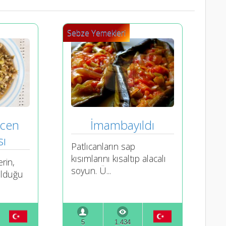
Sebze Yemekleri
cen 
İmambayıldı
ı
Patlıcanların sap
kısımlarını kısaltıp alacalı
rin,
soyun. Ü...
olduğu
5
1.434