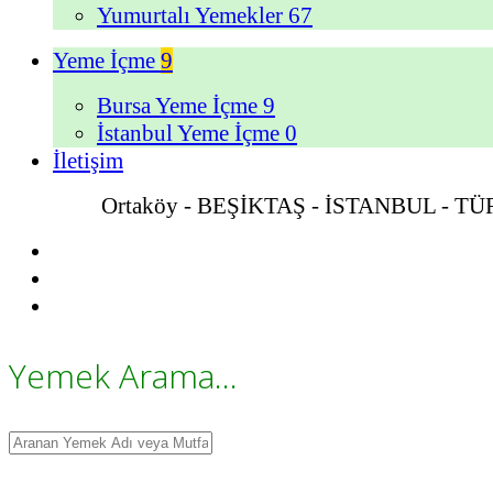
Yumurtalı Yemekler
67
Yeme İçme
9
Bursa Yeme İçme
9
İstanbul Yeme İçme
0
İletişim
Ortaköy - BEŞİKTAŞ - İSTANBUL - T
Yemek Arama...