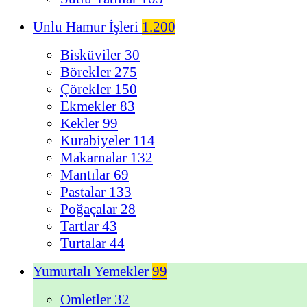
Unlu Hamur İşleri
1.200
Bisküviler
30
Börekler
275
Çörekler
150
Ekmekler
83
Kekler
99
Kurabiyeler
114
Makarnalar
132
Mantılar
69
Pastalar
133
Poğaçalar
28
Tartlar
43
Turtalar
44
Yumurtalı Yemekler
99
Omletler
32