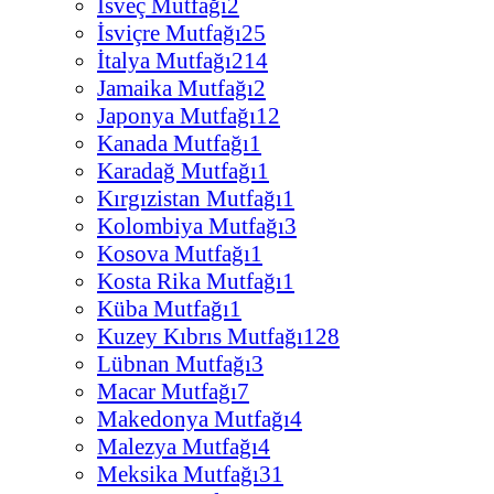
İsveç Mutfağı
2
İsviçre Mutfağı
25
İtalya Mutfağı
214
Jamaika Mutfağı
2
Japonya Mutfağı
12
Kanada Mutfağı
1
Karadağ Mutfağı
1
Kırgızistan Mutfağı
1
Kolombiya Mutfağı
3
Kosova Mutfağı
1
Kosta Rika Mutfağı
1
Küba Mutfağı
1
Kuzey Kıbrıs Mutfağı
128
Lübnan Mutfağı
3
Macar Mutfağı
7
Makedonya Mutfağı
4
Malezya Mutfağı
4
Meksika Mutfağı
31