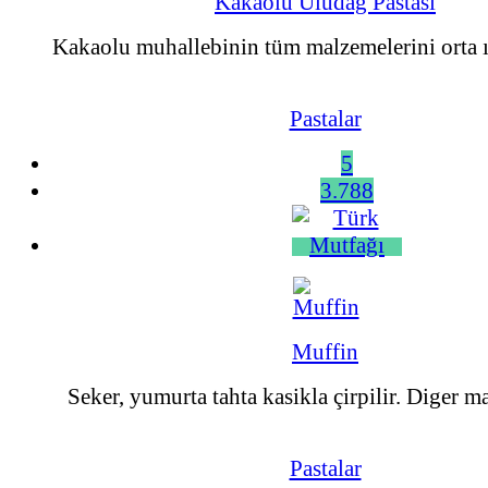
Kakaolu Uludağ Pastası
Kakaolu muhallebinin tüm malzemelerini orta ıs
Pastalar
5
3.788
Muffin
Seker, yumurta tahta kasikla çirpilir. Diger ma
Pastalar