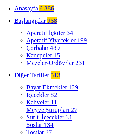
Anasayfa
6.886
Başlangıçlar
968
Aperatif İçkiler
34
Aperatif Yiyecekler
199
Çorbalar
489
Kanepeler
15
Mezeler-Ordövrler
231
Diğer Tarifler
513
Bayat Ekmekler
129
İçecekler
82
Kahveler
11
Meyve Şurupları
27
Sütlü İçecekler
31
Soslar
134
Tostlar
37