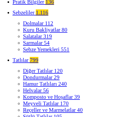
Pratik Bilgiler
136
Sebzeliler
1.116
Dolmalar
112
Kuru Bakliyatlar
80
Salatalar
319
Sarmalar
54
Sebze Yemekleri
551
Tatlılar
799
Diğer Tatlılar
120
Dondurmalar
29
Hamur Tatlıları
240
Helvalar
56
Komposto ve Hoşaflar
39
Meyveli Tatlılar
170
Reçeller ve Marmelatlar
40
Sütlü Tatlılar
105