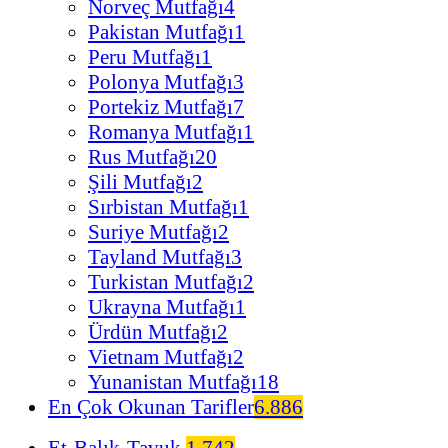
Norveç Mutfağı
4
Pakistan Mutfağı
1
Peru Mutfağı
1
Polonya Mutfağı
3
Portekiz Mutfağı
7
Romanya Mutfağı
1
Rus Mutfağı
20
Şili Mutfağı
2
Sırbistan Mutfağı
1
Suriye Mutfağı
2
Tayland Mutfağı
3
Turkistan Mutfağı
2
Ukrayna Mutfağı
1
Ürdün Mutfağı
2
Vietnam Mutfağı
2
Yunanistan Mutfağı
18
En Çok Okunan Tarifler
6.886
Et-Balık-Tavuk
1.742