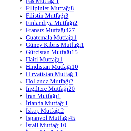
Fas Mutfağı
1
Filipinler Mutfağı
8
Filistin Mutfağı
3
Finlandiya Mutfağı
2
Fransız Mutfağı
427
Guatemala Mutfağı
1
Güney Kıbrıs Mutfağı
1
Gürcistan Mutfağı
15
Haiti Mutfağı
1
Hindistan Mutfağı
10
Hırvatistan Mutfağı
1
Hollanda Mutfağı
2
İngiltere Mutfağı
20
İran Mutfağı
1
İrlanda Mutfağı
1
İskoç Mutfağı
2
İspanyol Mutfağı
45
İsrail Mutfağı
10