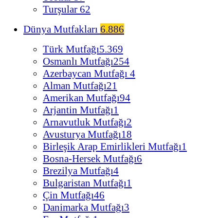
Turşular
62
Dünya Mutfakları
6.886
Türk Mutfağı
5.369
Osmanlı Mutfağı
254
Azerbaycan Mutfağı
4
Alman Mutfağı
21
Amerikan Mutfağı
94
Arjantin Mutfağı
1
Arnavutluk Mutfağı
2
Avusturya Mutfağı
18
Birleşik Arap Emirlikleri Mutfağı
1
Bosna-Hersek Mutfağı
6
Brezilya Mutfağı
4
Bulgaristan Mutfağı
1
Çin Mutfağı
46
Danimarka Mutfağı
3