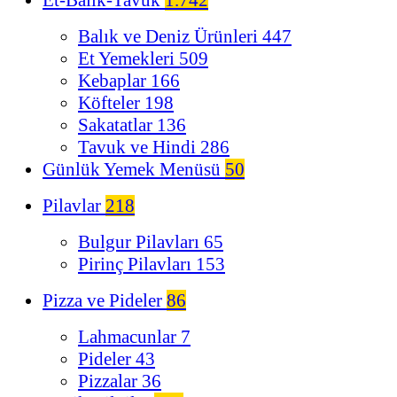
Balık ve Deniz Ürünleri
447
Et Yemekleri
509
Kebaplar
166
Köfteler
198
Sakatatlar
136
Tavuk ve Hindi
286
Günlük Yemek Menüsü
50
Pilavlar
218
Bulgur Pilavları
65
Pirinç Pilavları
153
Pizza ve Pideler
86
Lahmacunlar
7
Pideler
43
Pizzalar
36