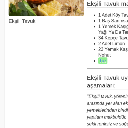
Ekşili Tavuk m
1 Adet Köy Ta
1 Baş Sarımsa
Ekşili Tavuk
1 Yemek Kaşığ
Yağı Ya Da Te
34 Kepçe Tav
2 Adet Limon
23 Yemek Kaşı
Nohut
Tuz
Ekşili Tavuk u
aşamaları;
"Ekşili tavuk, yörenin
arasında yer alan ekş
yemeklerinden biridi
yapılanı makbuldür. 
şekli renksiz ve soğ