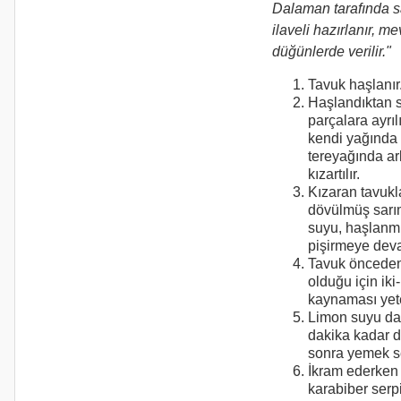
Dalaman tarafında s
ilaveli hazırlanır, mev
düğünlerde verilir."
Tavuk haşlanır
Haşlandıktan 
parçalara ayrılı
kendi yağında
tereyağında ar
kızartılır.
Kızaran tavukl
dövülmüş sarı
suyu, haşlanmı
pişirmeye deva
Tavuk öncede
olduğu için iki
kaynaması yeter
Limon suyu da 
dakika kadar 
sonra yemek se
İkram ederken
karabiber serpil