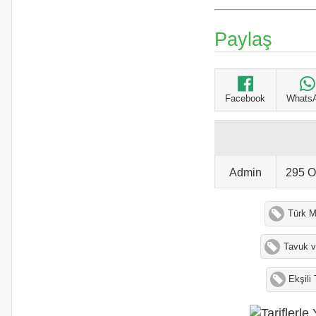
Paylaş
Facebook
Whats
Admin
295 
Türk M
Tavuk v
Ekşili