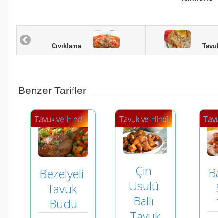
Tavuk 
Cıvıklama
Benzer Tarifler
Tavuk ve Hindi
Tavuk ve Hindi
Tavu
Çin 
B
Bezelyeli 
Usulü 
Tavuk 
Ballı 
Budu
Tavuk