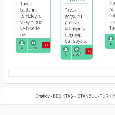
2 
Tavuk
bu
butlarını
Tavuk
mi
temizleyin,
gögsünü
sıv
yıkayın, tuz
parmak
Tav
ve biberle
kalınlıgında
ova...
dograyıp,
bal, soya s...
4
4
1.781
5
2.967
Ortaköy - BEŞİKTAŞ - İSTANBUL - TÜRKİ