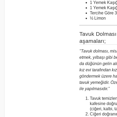
1 Yemek Kaşı
1 Yemek Kaşığ
Tercihe Göre 
½ Limon
Tavuk Dolması
aşamaları;
"Tavuk dolması, misa
etmek, yılbaşı gibi b
da düğünün gelin a
kız evi tarafından kı
göndermek üzere haz
tavuk yemeğidir. Öze
ile yapılmasıdır."
Tavuk temizleni
kafesine doğru 
(ciğeri, kalbi, ta
Ciğeri doğranır