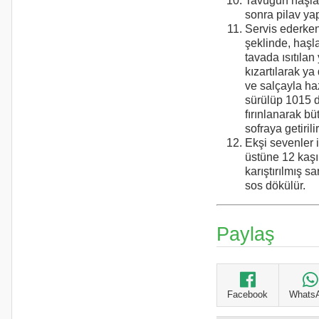
Tavuğun haşla
sonra pilav yapı
Servis ederke
şeklinde, haşl
tavada ısıtılan
kızartılarak ya
ve salçayla ha
sürülüp 1015 
fırınlanarak bü
sofraya getirilir
Ekşi sevenler 
üstüne 12 kaşı
karıştırılmış sa
sos dökülür.
Paylaş
Facebook
Whats