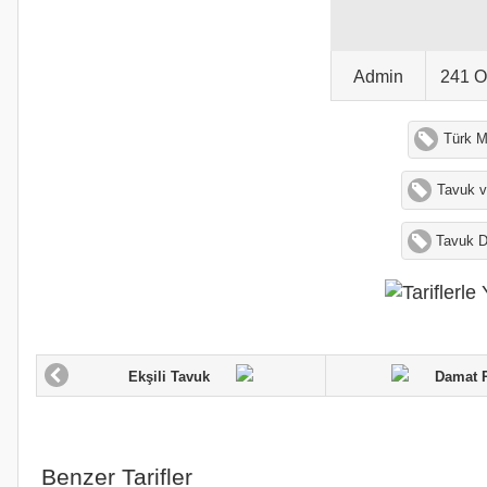
Admin
241 
Türk M
Tavuk v
Tavuk D
Ekşili Tavuk
Damat Pa
Benzer Tarifler