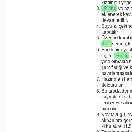
kızdırılan yağd
Pirinç
ve az 
eklenerek kav
devam edilir.
Suyunu çekince
kapatılır.
Üzerine karabi
Tuz
serpilir, ka
Farklı bir uygu
ciğer,
Pirinç
yine olmakla b
çam fıstığı ve 
hazırlanmasıdı
Hazır olan har
doldurulur.
Bu arada derin
kaynatılır ve d
tencereye alın
bırakılır.
Köy tavuğu, m
alınanlara gör
ki bu süre 11,5 