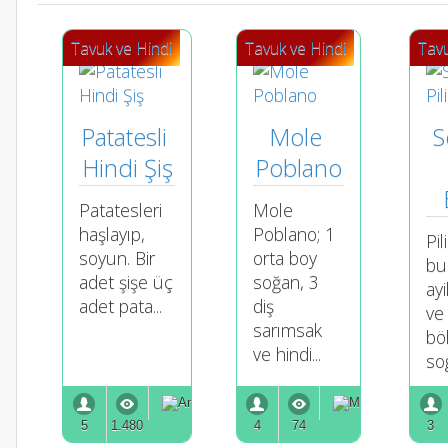
Tavuk ve Hindi
Tavuk ve Hindi
Tavu
Patatesli 
Mole 
S
Hindi Şiş
Poblano
Patatesleri
Mole
haşlayıp,
Poblano; 1
Pil
soyun. Bir
orta boy
bu
adet şişe üç
soğan, 3
ay
adet pata...
diş
ve
sarımsak
bö
ve hindi...
sog
5
1.480
4
74
3