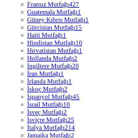
Fransız Mutfağı
427
Guatemala Mutfağı
1
Güney Kıbrıs Mutfağı
1
Gürcistan Mutfağı
15
Haiti Mutfağı
1
Hindistan Mutfağı
10
Hırvatistan Mutfağı
1
Hollanda Mutfağı
2
İngiltere Mutfağı
20
İran Mutfağı
1
İrlanda Mutfağı
1
İskoç Mutfağı
2
İspanyol Mutfağı
45
İsrail Mutfağı
10
İsveç Mutfağı
2
İsviçre Mutfağı
25
İtalya Mutfağı
214
Jamaika Mutfağı
2