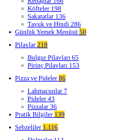
Kebaplar
166
Köfteler
198
Sakatatlar
136
Tavuk ve Hindi
286
Günlük Yemek Menüsü
50
Pilavlar
218
Bulgur Pilavları
65
Pirinç Pilavları
153
Pizza ve Pideler
86
Lahmacunlar
7
Pideler
43
Pizzalar
36
Pratik Bilgiler
139
Sebzeliler
1.116
Dolmalar
112