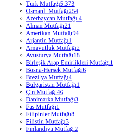
Türk Mutfağı
5.373
Osmanlı Mutfağı
254
Azerbaycan Mutfağı
4
Alman Mutfağı
21
Amerikan Mutfağı
94
Arjantin Mutfağı
1
Arnavutluk Mutfağı
2
Avusturya Mutfağı
18
Birleşik Arap Emirlikleri Mutfağı
1
Bosna-Hersek Mutfağı
6
Brezilya Mutfağı
4
Bulgaristan Mutfağı
1
Çin Mutfağı
46
Danimarka Mutfağı
3
Fas Mutfağı
1
Filipinler Mutfağı
8
Filistin Mutfağı
3
Finlandiya Mutfağı
2