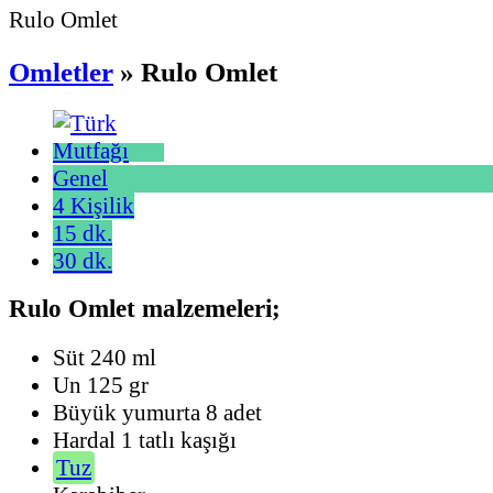
Rulo Omlet
Omletler
» Rulo Omlet
Genel
4 Kişilik
15 dk.
30 dk.
Rulo Omlet malzemeleri;
Süt 240 ml
Un 125 gr
Büyük yumurta 8 adet
Hardal 1 tatlı kaşığı
Tuz