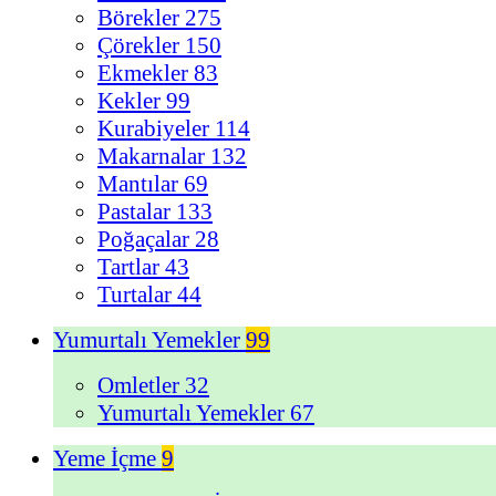
Börekler
275
Çörekler
150
Ekmekler
83
Kekler
99
Kurabiyeler
114
Makarnalar
132
Mantılar
69
Pastalar
133
Poğaçalar
28
Tartlar
43
Turtalar
44
Yumurtalı Yemekler
99
Omletler
32
Yumurtalı Yemekler
67
Yeme İçme
9