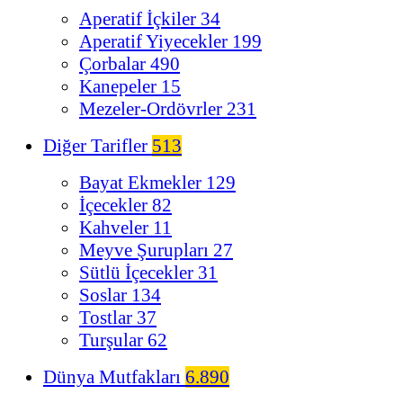
Aperatif İçkiler
34
Aperatif Yiyecekler
199
Çorbalar
490
Kanepeler
15
Mezeler-Ordövrler
231
Diğer Tarifler
513
Bayat Ekmekler
129
İçecekler
82
Kahveler
11
Meyve Şurupları
27
Sütlü İçecekler
31
Soslar
134
Tostlar
37
Turşular
62
Dünya Mutfakları
6.890