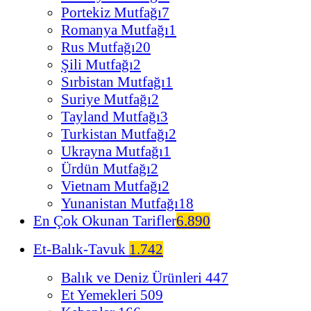
Portekiz Mutfağı
7
Romanya Mutfağı
1
Rus Mutfağı
20
Şili Mutfağı
2
Sırbistan Mutfağı
1
Suriye Mutfağı
2
Tayland Mutfağı
3
Turkistan Mutfağı
2
Ukrayna Mutfağı
1
Ürdün Mutfağı
2
Vietnam Mutfağı
2
Yunanistan Mutfağı
18
En Çok Okunan Tarifler
6.890
Et-Balık-Tavuk
1.742
Balık ve Deniz Ürünleri
447
Et Yemekleri
509