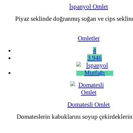
İspanyol Omlet
Piyaz seklinde doğranmış soğan ve cips seklind
Omletler
4
3.946
Domatesli Omlet
Domateslerin kabuklarını soyup çekirdeklerini 