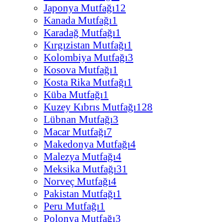
Japonya Mutfağı
12
Kanada Mutfağı
1
Karadağ Mutfağı
1
Kırgızistan Mutfağı
1
Kolombiya Mutfağı
3
Kosova Mutfağı
1
Kosta Rika Mutfağı
1
Küba Mutfağı
1
Kuzey Kıbrıs Mutfağı
128
Lübnan Mutfağı
3
Macar Mutfağı
7
Makedonya Mutfağı
4
Malezya Mutfağı
4
Meksika Mutfağı
31
Norveç Mutfağı
4
Pakistan Mutfağı
1
Peru Mutfağı
1
Polonya Mutfağı
3