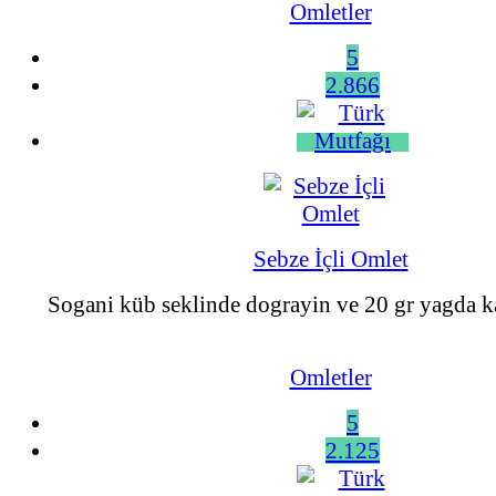
Omletler
5
2.866
Sebze İçli Omlet
Sogani küb seklinde dograyin ve 20 gr yagda k
Omletler
5
2.125