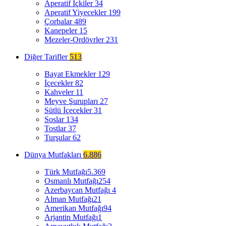
Aperatif İçkiler
34
Aperatif Yiyecekler
199
Çorbalar
489
Kanepeler
15
Mezeler-Ordövrler
231
Diğer Tarifler
513
Bayat Ekmekler
129
İçecekler
82
Kahveler
11
Meyve Şurupları
27
Sütlü İçecekler
31
Soslar
134
Tostlar
37
Turşular
62
Dünya Mutfakları
6.886
Türk Mutfağı
5.369
Osmanlı Mutfağı
254
Azerbaycan Mutfağı
4
Alman Mutfağı
21
Amerikan Mutfağı
94
Arjantin Mutfağı
1