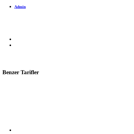
Admin
60 Okunma
03-05-2026
Benzer Tarifler