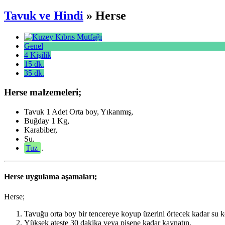
Tavuk ve Hindi
» Herse
Genel
4 Kişilik
15 dk.
35 dk.
Herse malzemeleri;
Tavuk 1 Adet Orta boy, Yıkanmış,
Buğday 1 Kg,
Karabiber,
Su,
Tuz
.
Herse uygulama aşamaları;
Herse;
Tavuğu orta boy bir tencereye koyup üzerini örtecek kadar su 
Yüksek ateşte 30 dakika veya pişene kadar kaynatın.