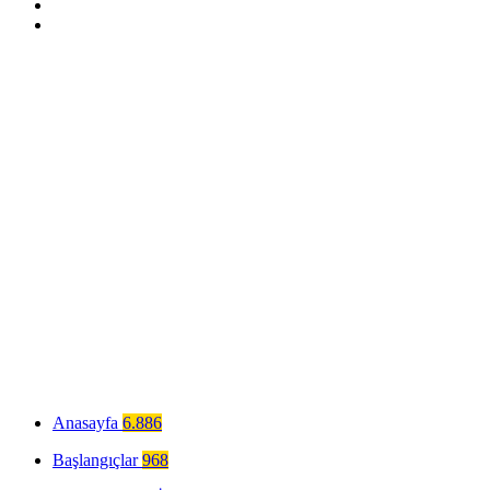
Anasayfa
6.886
Başlangıçlar
968