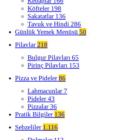
Kebaplar
166
Köfteler
198
Sakatatlar
136
Tavuk ve Hindi
286
Günlük Yemek Menüsü
50
Pilavlar
218
Bulgur Pilavları
65
Pirinç Pilavları
153
Pizza ve Pideler
86
Lahmacunlar
7
Pideler
43
Pizzalar
36
Pratik Bilgiler
136
Sebzeliler
1.116
Dolmalar
112