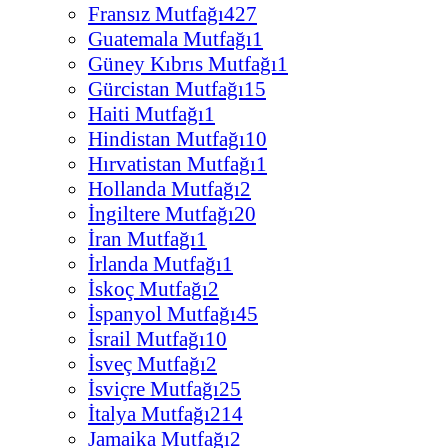
Fransız Mutfağı
427
Guatemala Mutfağı
1
Güney Kıbrıs Mutfağı
1
Gürcistan Mutfağı
15
Haiti Mutfağı
1
Hindistan Mutfağı
10
Hırvatistan Mutfağı
1
Hollanda Mutfağı
2
İngiltere Mutfağı
20
İran Mutfağı
1
İrlanda Mutfağı
1
İskoç Mutfağı
2
İspanyol Mutfağı
45
İsrail Mutfağı
10
İsveç Mutfağı
2
İsviçre Mutfağı
25
İtalya Mutfağı
214
Jamaika Mutfağı
2