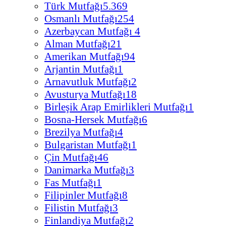
Türk Mutfağı
5.369
Osmanlı Mutfağı
254
Azerbaycan Mutfağı
4
Alman Mutfağı
21
Amerikan Mutfağı
94
Arjantin Mutfağı
1
Arnavutluk Mutfağı
2
Avusturya Mutfağı
18
Birleşik Arap Emirlikleri Mutfağı
1
Bosna-Hersek Mutfağı
6
Brezilya Mutfağı
4
Bulgaristan Mutfağı
1
Çin Mutfağı
46
Danimarka Mutfağı
3
Fas Mutfağı
1
Filipinler Mutfağı
8
Filistin Mutfağı
3
Finlandiya Mutfağı
2