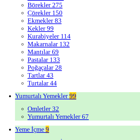
Börekler
275
Çörekler
150
Ekmekler
83
Kekler
99
Kurabiyeler
114
Makarnalar
132
Mantılar
69
Pastalar
133
Poğaçalar
28
Tartlar
43
Turtalar
44
Yumurtalı Yemekler
99
Omletler
32
Yumurtalı Yemekler
67
Yeme İçme
9