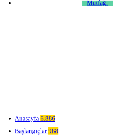
Anasayfa
6.886
Başlangıçlar
968