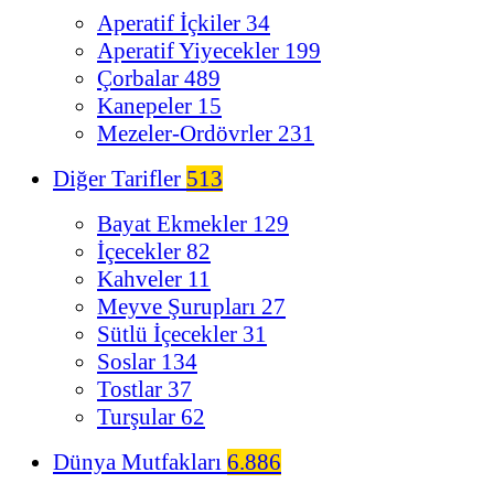
Aperatif İçkiler
34
Aperatif Yiyecekler
199
Çorbalar
489
Kanepeler
15
Mezeler-Ordövrler
231
Diğer Tarifler
513
Bayat Ekmekler
129
İçecekler
82
Kahveler
11
Meyve Şurupları
27
Sütlü İçecekler
31
Soslar
134
Tostlar
37
Turşular
62
Dünya Mutfakları
6.886