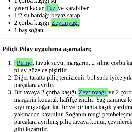
1 çorba kaşığı su
yeteri kadar
Tuz
ve karabiber
1/2 su bardağı beyaz şarap
2 çorba kaşığı
Zeytinyağı
1 baş soğan
Piliçli Pilav uygulama aşamaları;
Pirinç
, tavuk suyu, margarin, 2 silme çorba k
pilav güzelce pişirilir.
Diğer tarafta piliç temizlenir, bol suda iyice yık
parçalara ayrılır.
Bir tavaya 2 çorba kaşığı
Zeytinyağı
ve 2 çorb
margarin konarak hafifçe ısıtılır. Yağ ısınınca
kıyılmış soğan katılır ve bir tahta kaşık yardımı
yakmadan kavrulur. Soğanın rengi pembeleşme
parçalara ayrılmış piliç tavaya konur, çevrilerek 
gibi kızartılır.