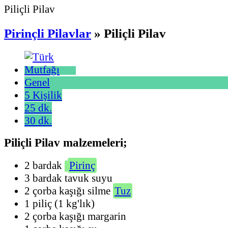
Piliçli Pilav
Pirinçli Pilavlar
» Piliçli Pilav
Genel
5 Kişilik
25 dk.
30 dk.
Piliçli Pilav malzemeleri;
2 bardak
Pirinç
3 bardak tavuk suyu
2 çorba kaşığı silme
Tuz
1 piliç (1 kg'lık)
2 çorba kaşığı margarin