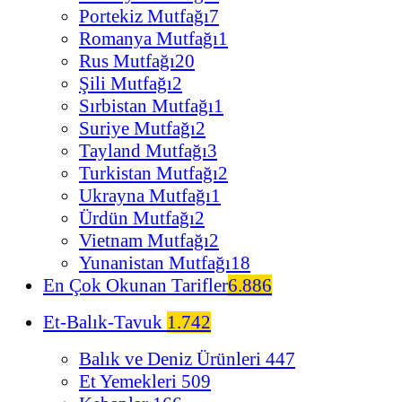
Portekiz Mutfağı
7
Romanya Mutfağı
1
Rus Mutfağı
20
Şili Mutfağı
2
Sırbistan Mutfağı
1
Suriye Mutfağı
2
Tayland Mutfağı
3
Turkistan Mutfağı
2
Ukrayna Mutfağı
1
Ürdün Mutfağı
2
Vietnam Mutfağı
2
Yunanistan Mutfağı
18
En Çok Okunan Tarifler
6.886
Et-Balık-Tavuk
1.742
Balık ve Deniz Ürünleri
447
Et Yemekleri
509