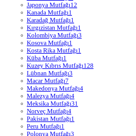
Japonya Mutfağı
12
Kanada Mutfağı
1
Karadağ Mutfağı
1
Kırgızistan Mutfağı
1
Kolombiya Mutfağı
3
Kosova Mutfağı
1
Kosta Rika Mutfağı
1
Küba Mutfağı
1
Kuzey Kıbrıs Mutfağı
128
Lübnan Mutfağı
3
Macar Mutfağı
7
Makedonya Mutfağı
4
Malezya Mutfağı
4
Meksika Mutfağı
31
Norveç Mutfağı
4
Pakistan Mutfağı
1
Peru Mutfağı
1
Polonya Mutfağı
3