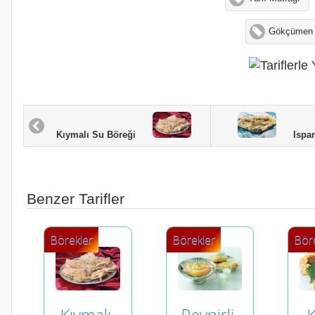
Gökçümen
Ispanak
Kıymalı Su Böreği
Benzer Tarifler
Börekler
Börekler
Bör
Kıymalı 
Peynirli 
K