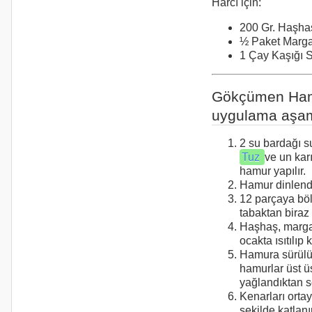
Harcı için:
200 Gr. Haşha
½ Paket Marga
1 Çay Kaşığı S
Gökçümen Ha
uygulama aşam
2 su bardağı s
Tuz
ve un karı
hamur yapılır.
Hamur dinlendir
12 parçaya böl
tabaktan biraz 
Haşhaş, margar
ocakta ısıtılıp ka
Hamura sürülü
hamurlar üst ü
yağlandıktan s
Kenarları orta
şekilde katlanır