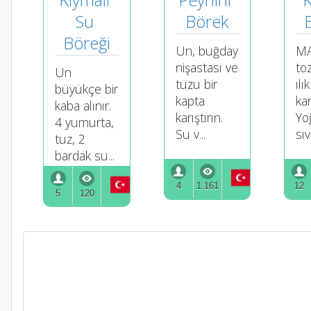
Su 
Börek
Böreği
Un, buğday
MA
nişastası ve
to
Un
tuzu bir
ılı
büyükçe bir
kapta
kar
kaba alınır.
karıştırın.
Yo
4 yumurta,
Su v...
sıvı
tuz, 2
bardak su...
4
1.161
12
5
120