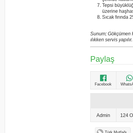
Tepsi büyüklüğ
üzerine haşhaş
Sıcak fırında 25
Sunum; Gökçümen 
ılıkken servis yapılır.
Paylaş
Facebook
Whats
Admin
124 
Türk Mutfağı