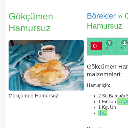
Gökçümen
Börekler
» 
Hamursuz
Hamursuz
Kütahya
5 Kişilik
Gökçümen Ha
malzemeleri;
Hamur için:
Gökçümen Hamursuz
2 Su Bardağı 
1 Fincan
Zeyt
1 Kg. Un
Tuz